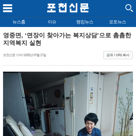
뉴스홈
이슈
랭킹뉴스
포토뉴스
영중면, ‘면장이 찾아가는 복지상담’으로 촘촘한
지역복지 실현
포천신문 기자 / 2025년 07월 17일
공유 / URL복사