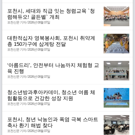
포천시, 세대와 직급 잇는 청렴교육 `청
렴해듀오! 골든벨` 개최
포천신문 기자 / 2026년 08월 07일
대한적십자 영북봉사회, 포천시 취약계
층 150가구에 삼계탕 전달
포천신문 기자 / 2026년 08월 07일
‘아름드리’, 안전부터 나눔까지 체험형 교
육 진행
포천신문 기자 / 2026년 08월 07일
청소년방과후아카데미, 청소년 여름 체
험활동으로 건강한 성장 지원
포천신문 기자 / 2026년 08월 07일
포천시, 청년 낙농인과 폭염 극복 스마트
축사 환기 해법 찾다
포천신문 기자 / 2026년 08월 07일