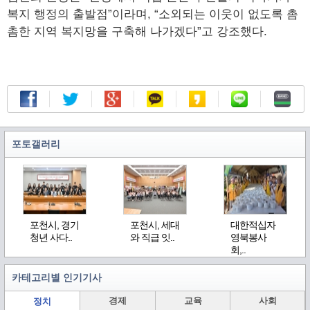
복지 행정의 출발점”이라며, “소외되는 이웃이 없도록 촘
촘한 지역 복지망을 구축해 나가겠다”고 강조했다.
포토갤러리
포천시, 경기
포천시, 세대
대한적십자
청년 사다..
와 직급 잇..
영북봉사
회,..
카테고리별 인기기사
경제
교육
사회
정치