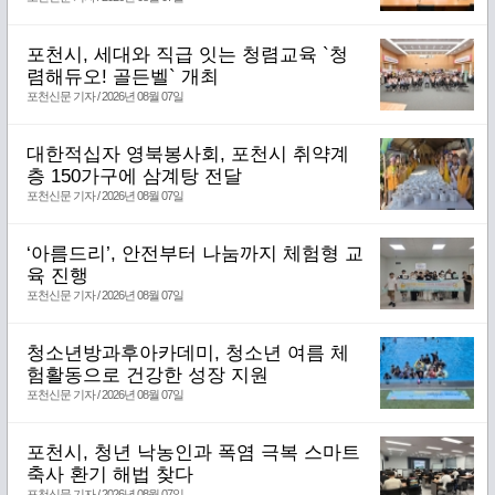
포천시, 세대와 직급 잇는 청렴교육 `청
렴해듀오! 골든벨` 개최
포천신문 기자 / 2026년 08월 07일
대한적십자 영북봉사회, 포천시 취약계
층 150가구에 삼계탕 전달
포천신문 기자 / 2026년 08월 07일
‘아름드리’, 안전부터 나눔까지 체험형 교
육 진행
포천신문 기자 / 2026년 08월 07일
청소년방과후아카데미, 청소년 여름 체
험활동으로 건강한 성장 지원
포천신문 기자 / 2026년 08월 07일
포천시, 청년 낙농인과 폭염 극복 스마트
축사 환기 해법 찾다
포천신문 기자 / 2026년 08월 07일