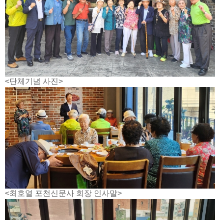
<단체기념 사진>
<최호열 포천신문사 회장 인사말>