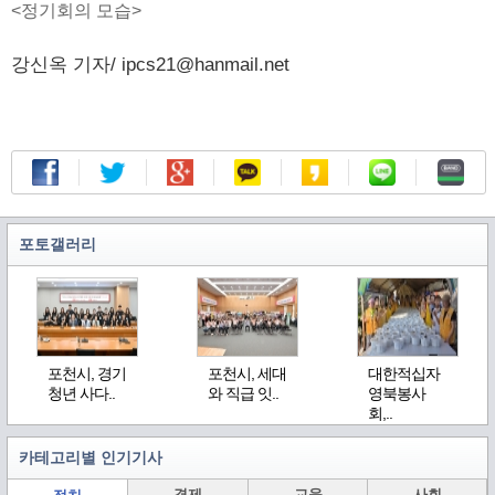
<정기회의 모습>
강신옥 기자/ ipcs21@hanmail.net
포토갤러리
포천시, 경기
포천시, 세대
대한적십자
청년 사다..
와 직급 잇..
영북봉사
회,..
카테고리별 인기기사
경제
교육
사회