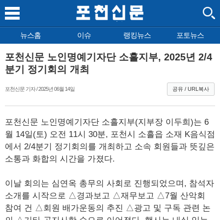
뉴스홈
이슈
랭킹뉴스
포토뉴스
포천신문 노인명예기자단 소흘지부, 2025년 2/4
분기 정기회의 개최
포천신문 기자 / 2025년 06월 14일
공유 / URL복사
포천신문 노인명예기자단 소흘지부(지부장 이두희)는 6
월 14일(토) 오전 11시 30분, 포천시 소흘읍 소재 K음식점
에서 2/4분기 정기회의를 개최하고 소속 회원들과 뜻깊은
소통과 화합의 시간을 가졌다.
이날 회의는 심연옥 총무의 사회로 진행되었으며, 참석자
소개를 시작으로 △경과보고 △재무보고 △7월 산악회
참여 건 △회원 배가운동의 추진 △광고 및 구독 관련 논