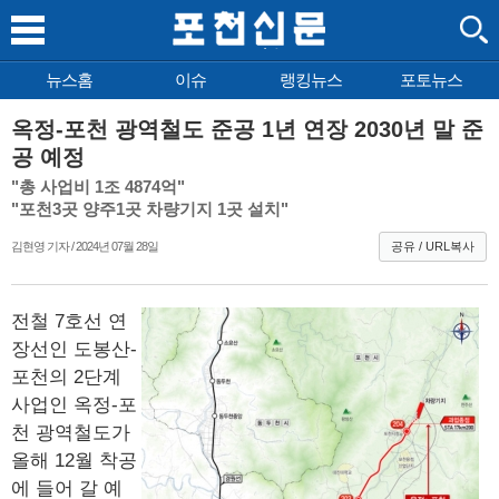
뉴스홈
이슈
랭킹뉴스
포토뉴스
옥정-포천 광역철도 준공 1년 연장 2030년 말 준
공 예정
"총 사업비 1조 4874억"
"포천3곳 양주1곳 차량기지 1곳 설치"
김현영 기자 / 2024년 07월 28일
공유 / URL복사
전철 7호선 연
장선인 도봉산-
포천의 2단계
사업인 옥정-포
천 광역철도가
올해 12월 착공
에 들어 갈 예