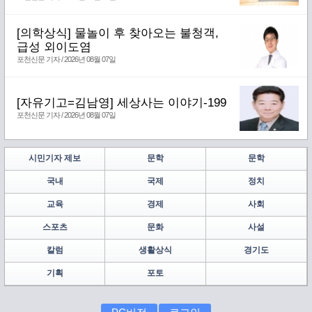
[의학상식] 물놀이 후 찾아오는 불청객,
급성 외이도염
포천신문 기자 / 2026년 08월 07일
[자유기고=김남영] 세상사는 이야기-199
포천신문 기자 / 2026년 08월 07일
시민기자 제보
문학
문학
국내
국제
정치
교육
경제
사회
스포츠
문화
사설
칼럼
생활상식
경기도
기획
포토