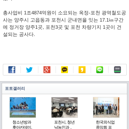
총사업비 1조4874억원이 소요되는 옥정-포천 광역철도공
사는 양주시 고읍동과 포천시 군내면을 잇는 17.1㎞구간
에 정거장 양주1곳, 포천3곳 및 포천 차량기지 1곳이 건
설되는 공사다.
포토갤러리
청소년방과
포천시, 청년
한국외식업
후아카데미,
낙농인과 ..
중앙회 포