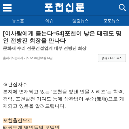
뉴스홈
이슈
랭킹뉴스
포토뉴스
[이사람에게 듣는다=54]포천이 낳은 태권도 명
인 전방진 회장을 만나다
문화재 수리 전문건설업계 대부 전방진 회장
홈페이지관리자 기자 / 2004년 04월 13일
공유 / URL복사
※편집자주
본지에 연재되고 있는 ‘포천을 빛낸 인물 시리즈’는 학력,
경력, 포천발전 기여도 등에 상관없이 무순(無順)으로 게
재되고 있음을 알려드립니다.
포천출신으로
태권도계 명인들의 모임인