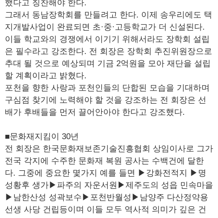
했다고 칭찬해야 한다.
그래서 동남장학회를 만들려고 한다. 이제 송우리에도 택
지개발사업이 완료되면 초·중·고등학교가 더 신설된다.
이들 학교와의 경쟁에서 이기기 위해서라도 장학회 설립
은 필수라고 강조한다. 전 회장은 장학회 추진위원장으로
추대 될 것으로 예상되며 기금 2억원을 모아 재단을 설립
할 계획이라고 밝혔다.
포천을 향한 사랑과 포천인들의 단합된 모습을 기대하며
구심점 찾기에 노력해야 할 것을 강조하는 전 회장은 선
배가 후배들을 먼저 끌어안아야 한다고 강조했다.
■문화재지킴이 30년
전 회장은 한국문화재보존기술진흥협회 상임이사로 그가
전국 각지에 수주한 문화재 복원 공사는 수백건에 달한
다. 그중에 중요한 몇가지 예를 들면 ▶강화전적지 ▶명
성황후 생가▶파주의 자운서원▶제주도의 성읍 민속마을
▶남한산성 성곽보수▶포천반월성▶남양주 다산정약용
선생 사당 건립등이며 이들 모두 역사적 의미가 깊은 건