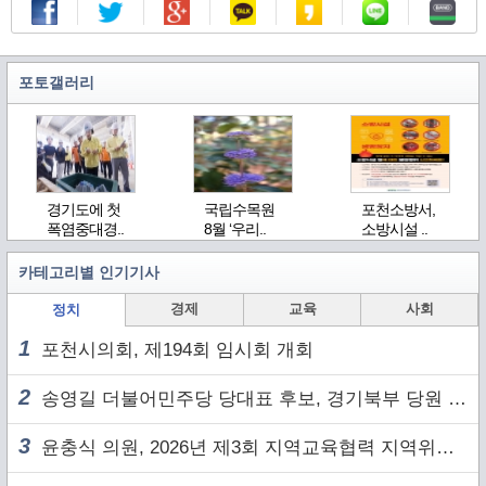
포토갤러리
경기도에 첫
국립수목원
포천소방서,
폭염중대경..
8월 ‘우리..
소방시설 ..
카테고리별 인기기사
경제
교육
사회
정치
1
포천시의회, 제194회 임시회 개회
2
송영길 더불어민주당 당대표 후보, 경기북부 당원 및 2030 세대와 ‘소통 행보’
3
윤충식 의원, 2026년 제3회 지역교육협력 지역위원회 주재