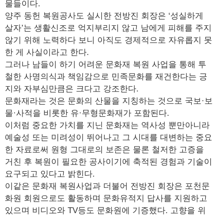
물들이다.
양주 동헌 복원공사도 실시한 전방진 회장은 ‘성실하게
살자’는 생활신조로 억지부리지 않고 남에게 피해를 주지
않기 위해 노력하다 보니 아직도 경제적으로 자유롭지 못
한 게 사실이라고 한다.
그러나 남들이 하기 어려운 문화재 복원 사업을 통해 투
철한 사명의식과 책임감으로 민족문화를 재건한다는 긍
지와 자부심만큼은 크다고 강조한다.
문화재라는 것은 문화의 산물을 지칭하는 것으로 국보·보
물·사적을 비롯한 유·무형문화재가 포함된다.
이처럼 중요한 가치를 지닌 문화재는 역사성 뿐만아니라
예술성 또는 미려성이 뛰어나고 그 시대를 대변하는 중요
한 자료로써 원형 그대로의 보존은 물론 철저한 고증을
거친 후 복원이 필요한 공사이기에 축적된 경험과 기술이
요구되고 있다고 밝힌다.
이같은 문화재 복원사업과 더불어 전방진 회장은 포천문
화원 회원으로도 활동하며 문화유적지 답사를 지원하고
있으며 비디오와 TV등도 문화원에 기증했다. 고향을 위