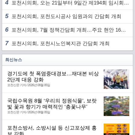
4
포천시의회, 오는 21일부터 9일간 제194회 임시회 개회
5
포천시의회, 포천도시공사 임원과의 간담회 개최
6
포천시의회, 7월 정책간담회 개최…주요 현안 16건 점검
7
포천시의회, 포천시노인복지관 간담회 개최
최신뉴스
경기도에 첫 폭염중대경보…재대본 비상
2단계 대응 강화
포천신문 기자 / 2026년 08월 05일
국립수목원 8월 ‘우리의 정원식물’, 보랏
빛 꽃과 향기가 매력적인 ‘층꽃나무’
포천신문 기자 / 2026년 08월 05일
포천소방서, 소방시설 등 신고포상제 홍
보 강화