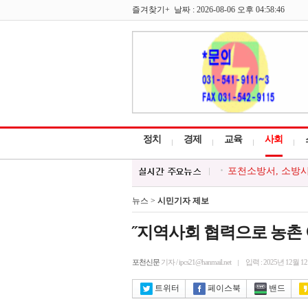
즐겨찾기+ 날짜 : 2026-08-06 오후 04:58:46
정치
경제
교육
사회
포천시종합사회복지
포천시 감사담당관,
포천시, 하계휴가철 
뉴스 >
시민기자 제보
최순자 경기도의원-
포천소방서, 소방시
˝지역사회 협력으로 농촌
포천신문
기자 / ipcs21@hanmail.net
입력 : 2025년 12월 1
트위터
페이스북
밴드