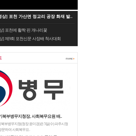
영상] 포천 가산면 정교리 공장 화재 발..
상] 포천에 활짝 핀 개나리꽃
상] 제9회 포천신문 사장배 척사대회
도
기북부병무지청장, 사회복무요원 배..
북부병무지청(청장 윤미경)은 5일(수) 파주시청
방문하여 사회복무요..