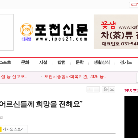
스포츠
문화
사설
칼럼
문학
생활상식
경기도
관, 지역주민..
포천시, 한국공인중개사협회 포..
 찾아가는 읍..
포천시 드림스타트, `나를 지키..
농·축·수..
포천시, 접경지역 특성 반영한 2..
PBS 
포천시, 주요..
포천소방서, 여름철 화재예방 중..
설 등 신고포..
포천시종합사회복지관, 2026 뭉..
 어르신들께 희망을 전해요˝
2일
카카오스토리