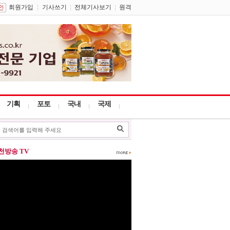
회원가입
기사쓰기
전체기사보기
원격
기획
포토
국내
국제
포천방송 TV