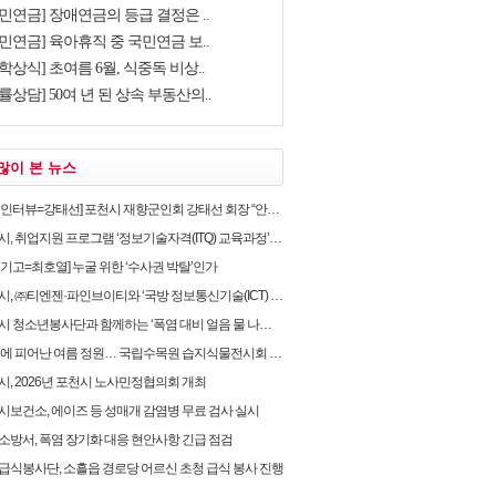
민연금] 장애연금의 등급 결정은 ..
민연금] 육아휴직 중 국민연금 보..
학상식] 초여름 6월, 식중독 비상..
률상담] 50여 년 된 상속 부동산의..
많이 본 뉴스
뷰=강태선] 포천시 재향군인회 강태선 회장 “안보의식 확립과 지역사회 봉사로 신뢰받는 향군 만..
, 취업지원 프로그램 ‘정보기술자격(ITQ) 교육과정’ 운영
별기고=최호열] 누굴 위한 ‘수사권 박탈’인가
 ㈜티엔젠·파인브이티와 ‘국방 정보통신기술(ICT) 융합보안’ 업무협약 체결
 청소년봉사단과 함께하는 ‘폭염 대비 얼음 물 나눔’ 캠페인 실시
위에 피어난 여름 정원… 국립수목원 습지식물전시회 개최
시, 2026년 포천시 노사민정협의회 개최
시보건소, 에이즈 등 성매개 감염병 무료 검사 실시
소방서, 폭염 장기화 대응 현안사항 긴급 점검
급식봉사단, 소흘읍 경로당 어르신 초청 급식 봉사 진행