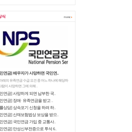
상식
국민연금] 배우자가 사망하면 국민연..
 아래의 유족연금 수급 요건 중 어느 하나에 해당하
사람이 사망하면 그에 의해 ..
민연금] 사망하게 되면 납부한 국..
민연금] 장애· 유족연금을 받고 ..
률상담] 상속포기 신청을 하려 하..
국민연금] 산재보험법상 보상을 받으..
민연금] 국민연금 가입 중 교통사..
국민연금] 만성신부전증으로 투석 6..