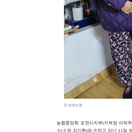
ⓒ 포천신문
농협중앙회 포천시지부(지부장 이덕주
소(소장 김기환)와 손잡고 지난 11일