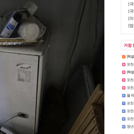
[국
[국
[의
[법
가장 
[특별인터
포천시
[특
포천시,
포천시
물 
포천
포천
포천
청년