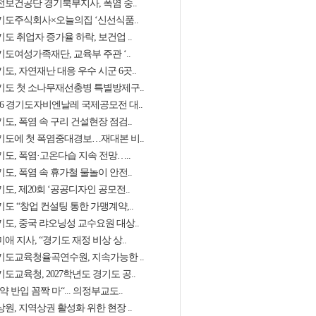
전보건공단 경기북부지사, 폭염 중..
기도주식회사×오늘의집 ‘신선식품..
도 취업자 증가율 하락, 보건업 ..
기도여성가족재단, 교육부 주관 ‘..
도, 자연재난 대응 우수 시군 6곳..
기도 첫 소나무재선충병 특별방제구..
026 경기도자비엔날레 국제공모전 대..
도, 폭염 속 구리 건설현장 점검..
기도에 첫 폭염중대경보…재대본 비..
기도, 폭염·고온다습 지속 전망…..
도, 폭염 속 휴가철 물놀이 안전..
도, 제20회 ‘공공디자인 공모전..
도 “창업 컨설팅 통한 가맹계약,..
기도, 중국 랴오닝성 교수요원 대상..
애 지사, “경기도 재정 비상 상..
기도교육청율곡연수원, 지속가능한 ..
도교육청, 2027학년도 경기도 공..
약 반입 꼼짝 마“... 의정부교도..
원, 지역상권 활성화 위한 현장 ..