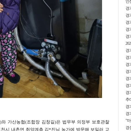
안
경
경기
경
경기
경
2
경기
경
경
경기
경기
경기
경
추미
경
경기
”마
)와 가산농협(조합장 김창길)은 법무부 의정부 보호관찰
경상
 포천시 내촌면 취약계층 김*진님 농가에 방문해 보일러 교