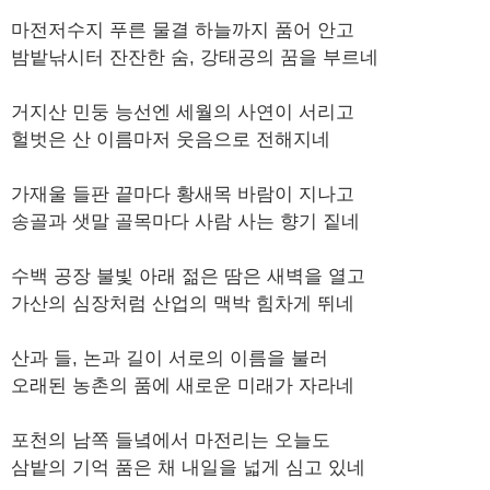
​마전저수지 푸른 물결 하늘까지 품어 안고
밤밭낚시터 잔잔한 숨, 강태공의 꿈을 부르네
​거지산 민둥 능선엔 세월의 사연이 서리고
헐벗은 산 이름마저 웃음으로 전해지네
​가재울 들판 끝마다 황새목 바람이 지나고
송골과 샛말 골목마다 사람 사는 향기 짙네
​수백 공장 불빛 아래 젊은 땀은 새벽을 열고
가산의 심장처럼 산업의 맥박 힘차게 뛰네
​산과 들, 논과 길이 서로의 이름을 불러
오래된 농촌의 품에 새로운 미래가 자라네
​포천의 남쪽 들녘에서 마전리는 오늘도
삼밭의 기억 품은 채 내일을 넓게 심고 있네