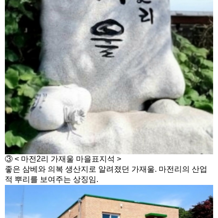
③ < 마전2리 가재울 마을표지석 >
좋은 삼베와 의복 생산지로 알려졌던 가재울. 마전리의 산업
적 뿌리를 보여주는 상징임.