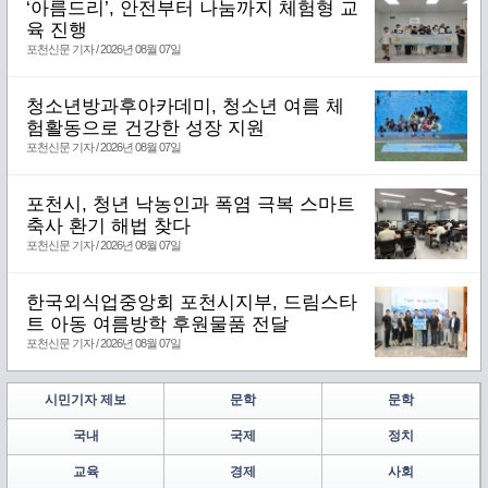
‘아름드리’, 안전부터 나눔까지 체험형 교
육 진행
포천신문 기자 / 2026년 08월 07일
청소년방과후아카데미, 청소년 여름 체
험활동으로 건강한 성장 지원
포천신문 기자 / 2026년 08월 07일
포천시, 청년 낙농인과 폭염 극복 스마트
축사 환기 해법 찾다
포천신문 기자 / 2026년 08월 07일
한국외식업중앙회 포천시지부, 드림스타
트 아동 여름방학 후원물품 전달
포천신문 기자 / 2026년 08월 07일
시민기자 제보
문학
문학
국내
국제
정치
교육
경제
사회