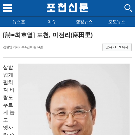
뉴스홈
이슈
랭킹뉴스
포토뉴스
[詩=최호열] 포천, 마전리(麻田里)
김현영 기자 / 2026년 05월 14일
공유 / URL복사
삼밭
넓게
펼쳐
져 바
람도
푸르
게 눕
고
옛사