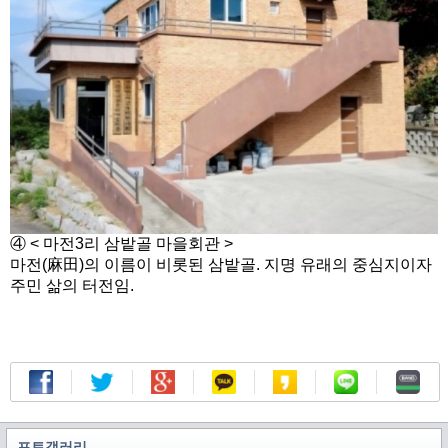
④ < 마전3리 삼밭골 마을회관 >
마전(麻田)의 이름이 비롯된 삼밭골. 지명 유래의 중심지이자
주민 삶의 터전임.
포토갤러리