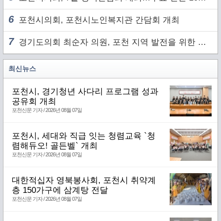
6
포천시의회, 포천시노인복지관 간담회 개최
7
경기도의회 최순자 의원, 포천 지역 발전을 위한 정담회 개최
최신뉴스
포천시, 경기청년 사다리 프로그램 성과
공유회 개최
포천신문 기자 / 2026년 08월 07일
포천시, 세대와 직급 잇는 청렴교육 `청
렴해듀오! 골든벨` 개최
포천신문 기자 / 2026년 08월 07일
대한적십자 영북봉사회, 포천시 취약계
층 150가구에 삼계탕 전달
포천신문 기자 / 2026년 08월 07일