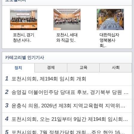
포천시, 경기
포천시, 세대
대한적십자
청년 사다..
와 직급 잇..
영북봉사
회,..
카테고리별 인기기사
경제
교육
사회
정치
1
포천시의회, 제194회 임시회 개회
2
송영길 더불어민주당 당대표 후보, 경기북부 당원 및 2030 세대와 ‘소통 행보’
3
윤충식 의원, 2026년 제3회 지역교육협력 지역위원회 주재
4
포천시의회, 오는 21일부터 9일간 제194회 임시회 개회
5
포천시의회, 7월 정책간담회 개최…주요 현안 16건 점검