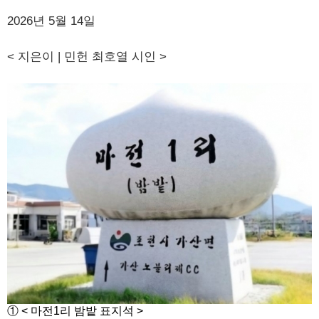
​2026년 5월 14일
< 지은이 | 민헌 최호열 시인 >
① < 마전1리 밤밭 표지석 >