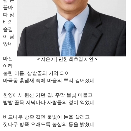
람 손
끝마
다 삼
베의
숨결
이 남
았네
​마전
< 지은이 | 민헌 최호열 시인 >
이라
불린 이름, 삼밭골의 기억 되어
마곡동 흙냄새 속에 마을의 뿌리 깊어졌네
​한양에서 원산 가던 길, 주막 불빛 머물고
밤밭 골목 저녁마다 사람들의 정이 익었네
​버드나무 방죽 곁엔 물빛이 논을 살리고
잣나무 방죽 오래도록 농심의 등을 밝혔네