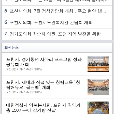
5
포천시의회, 7월 정책간담회 개최…주요 현안 16건 점검
6
포천시의회, 포천시노인복지관 간담회 개최
7
경기도의회 최순자 의원, 포천 지역 발전을 위한 정담회 개최
최신뉴스
포천시, 경기청년 사다리 프로그램 성과
공유회 개최
포천신문 기자 / 2026년 08월 07일
포천시, 세대와 직급 잇는 청렴교육 `청
렴해듀오! 골든벨` 개최
포천신문 기자 / 2026년 08월 07일
대한적십자 영북봉사회, 포천시 취약계
층 150가구에 삼계탕 전달