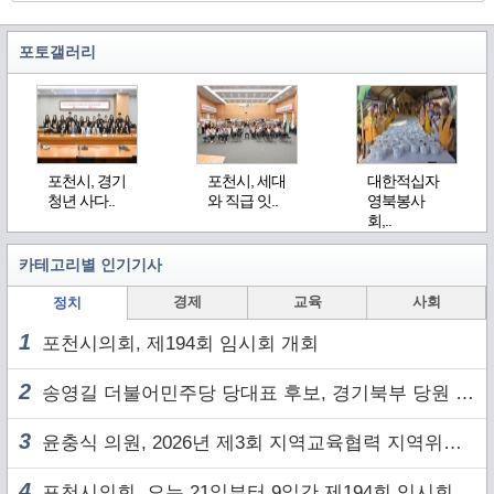
포토갤러리
포천시, 경기
포천시, 세대
대한적십자
청년 사다..
와 직급 잇..
영북봉사
회,..
카테고리별 인기기사
경제
교육
사회
정치
1
포천시의회, 제194회 임시회 개회
2
송영길 더불어민주당 당대표 후보, 경기북부 당원 및 2030 세대와 ‘소통 행보’
3
윤충식 의원, 2026년 제3회 지역교육협력 지역위원회 주재
4
포천시의회, 오는 21일부터 9일간 제194회 임시회 개회