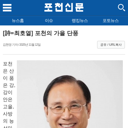
뉴스홈
이슈
랭킹뉴스
포토뉴스
[詩=최호열] 포천의 가을 단풍
김현영 기자 / 2025년 11월 12일
공유 / URL복사
포천
은 산
이 품
은 강,
강이
안은
고을,
사방
의 능