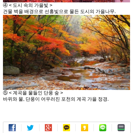
④ < 도시 속의 가을빛 >
건물 벽을 배경으로 선홍빛으로 물든 도시의 가을나무.
⑤ < 계곡을 물들인 단풍 숲 >
바위와 물, 단풍이 어우러진 포천의 계곡 가을 정경.