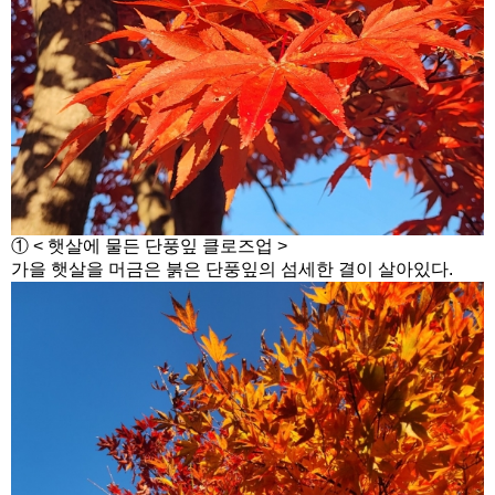
① < 햇살에 물든 단풍잎 클로즈업 >
가을 햇살을 머금은 붉은 단풍잎의 섬세한 결이 살아있다.