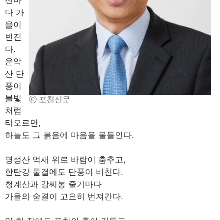
선마
다 가
을이
번진
다.
운악
산 단
풍이
불빛
ⓒ 포천신문
처럼
타오르면,
하늘도 그 붉음에 마음을 물들인다.
명성산 억새 위로 바람이 춤추고,
한탄강 물결에도 단풍이 비친다.
청계산과 강씨봉 줄기마다
가을의 숨결이 고요히 번져간다.