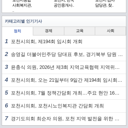
포천시종합
포천시, 한국
포천시 감사
사회복지관,
공인중개사..
담당관, 찾..
..
카테고리별 인기기사
경제
교육
사회
정치
1
포천시의회, 제194회 임시회 개회
2
송영길 더불어민주당 당대표 후보, 경기북부 당원 및 2030 세대와 ‘소통 행보’
3
윤충식 의원, 2026년 제3회 지역교육협력 지역위원회 주재
4
포천시의회, 오는 21일부터 9일간 제194회 임시회 개회
5
포천시의회, 7월 정책간담회 개최…주요 현안 16건 점검
6
포천시의회, 포천시노인복지관 간담회 개최
7
경기도의회 최순자 의원, 포천 지역 발전을 위한 정담회 개최