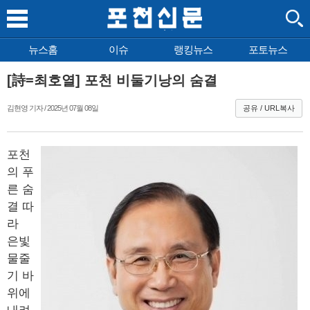
뉴스홈
이슈
랭킹뉴스
포토뉴스
[詩=최호열] 포천 비둘기낭의 숨결
김현영 기자 / 2025년 07월 08일
공유 / URL복사
포천
의 푸
른 숨
결 따
라
은빛
물줄
기 바
위에