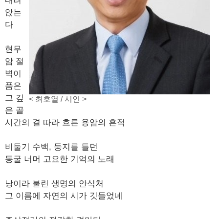
내려
앉는
다
현무
암 절
벽이
품은
그 깊
< 최호열 / 시인 >
은 골
시간의 결 따라 흐른 용암의 흔적
비둘기 수백, 둥지를 틀던
동굴 너머 고요한 기억의 노래
낭이라 불린 생명의 안식처
그 이름에 자연의 시가 깃들었네