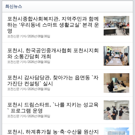
최신뉴스
포천시종합사회복지관, 지역주민과 함께
하는 ‘우리동네 스마트 생활교실’ 본격 운
영
포천신문 기자 / 2026년 08월 06일
포천시, 한국공인중개사협회 포천시지회
와 소통간담회 개최
포천신문 기자 / 2026년 08월 06일
포천시 감사담당관, 찾아가는 읍면동 `자
가진단 컨설팅` 실시
포천신문 기자 / 2026년 08월 06일
포천시 드림스타트, `나를 지키는 성교육
` 프로그램 운영
포천신문 기자 / 2026년 08월 06일
포천시, 하계휴가철 농·축·수산물 원산지