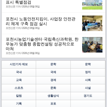
표시 특별점검
포천신문 기자 / 2026년 08월 06일
포천시 노동안전지킴이, 사업장 안전관
리 체계 구축 점검 실시
포천신문 기자 / 2026년 08월 06일
포천시농업기술센터·국립축산과학원, 한
우농가 맞춤형 종합컨설팅 성공적으로
마쳐
포천신문 기자 / 2026년 08월 06일
시민기자 제보
문학
문학
국내
국제
정치
교육
경제
사회
스포츠
문화
사설
칼럼
생활상식
경기도
기획
포토