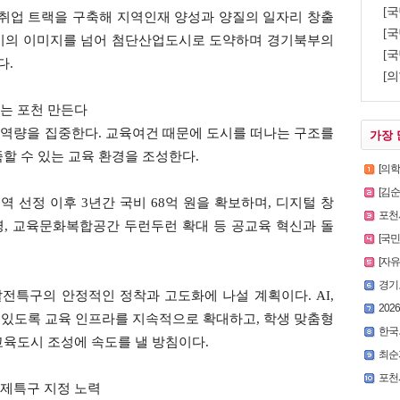
[
 취업 트랙을 구축해 지역인재 양성과 양질의 일자리 창출
[국
도시의 이미지를 넘어 첨단산업도시로 도약하며 경기북부의
[국
다.
[의
는 포천 만든다
역량을 집중한다. 교육여건 때문에 도시를 떠나는 구조를
가장 
할 수 있는 교육 환경을 조성한다.
[의
[김
역 선정 이후 3년간 국비 68억 원을 확보하며, 디지털 창
포천시
영, 교육문화복합공간 두런두런 확대 등 공교육 혁신과 돌
[국
[자
경기
전특구의 안정적인 정착과 고도화에 나설 계획이다. AI,
2026
수 있도록 교육 인프라를 지속적으로 확대하고, 학생 맞춤형
한국외
교육도시 조성에 속도를 낼 방침이다.
최순
포천시
제특구 지정 노력