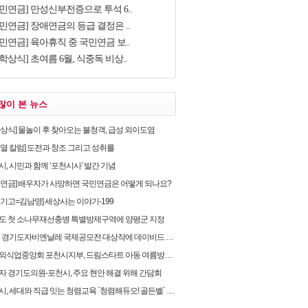
국민연금] 만성신부전증으로 투석 6..
민연금] 장애연금의 등급 결정은 ..
민연금] 육아휴직 중 국민연금 보..
학상식] 초여름 6월, 식중독 비상..
많이 본 뉴스
학상식] 물놀이 후 찾아오는 불청객, 급성 외이도염
순열 칼럼] 도전과 창조 그리고 성취를
, 시민과 함께 ‘포천시사’ 발간 기념
민연금] 배우자가 사망하면 국민연금은 어떻게 되나요?
유기고=김남영] 세상사는 이야기-199
도 첫 소나무재선충병 특별방제구역에 양평군 지정
 경기도자비엔날레 국제공모전 대상작에 데이비드 라우어의 ‘펀치카드 하우스’ 선정
식업중앙회 포천시지부, 드림스타트 아동 여름방학 후원물품 전달
자 경기도의원-포천시, 주요 현안 해결 위해 간담회
, 세대와 직급 잇는 청렴교육 `청렴해듀오! 골든벨` 개최