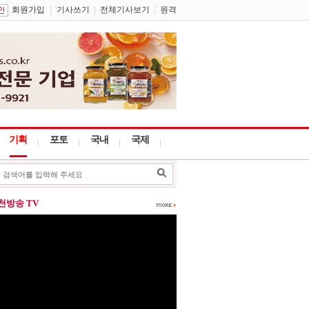
회원가입
기사쓰기
전체기사보기
원격
기획
포토
국내
국제
포천방송 TV