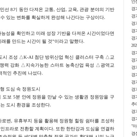
안
경
민선 8기 동안 다져온 교통, 산업, 교육, 관광 분야의 기반
경기
 수 있는 변화를 확실하게 완성해 나간다는 구상이다.
경
경기
 가능성을 확인하고 미래 성장 기반을 다져온 시간이었다면
경
미래를 만드는 시간이 될 것”이라고 말했다.
2
경기
시 조성 △K-AI 첨단 방위산업 혁신 클러스터 구축 △교
경
쟁력 강화 △지속가능한 스마트 농축산업 육성 △광역교
경
격적인 추진에 나섰다.
경기
경기
형 도심 속 정원도시
경기
경
도보 5분 안에 정원을 만날 수 있는 생활권 정원망을 구
추미
리는 도시 환경을 조성한다.
경
경기
 가로변, 유휴부지 등을 활용해 정원형 힐링 쉼터를 조성하
”마
색 인프라로 전환할 계획이다. 또한 한탄강과 도심을 연결하
경상
즈숲정원 등 세대별 맞춤형 정원 공간도 확대해 시민 누구