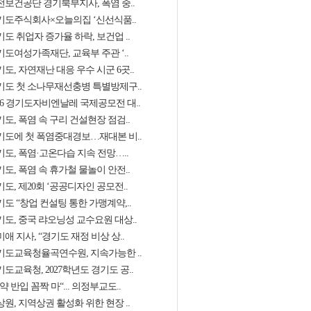
전보건공단 경기북부지사, 폭염 중..
기도주식회사×오늘의집 ‘신선식품..
도 취업자 증가율 하락, 보건업 ..
기도여성가족재단, 교육부 주관 ‘..
도, 자연재난 대응 우수 시군 6곳..
기도 첫 소나무재선충병 특별방제구..
026 경기도자비엔날레 국제공모전 대..
도, 폭염 속 구리 건설현장 점검..
기도에 첫 폭염중대경보…재대본 비..
기도, 폭염·고온다습 지속 전망…..
도, 폭염 속 휴가철 물놀이 안전..
도, 제20회 ‘공공디자인 공모전..
도 “창업 컨설팅 통한 가맹계약,..
기도, 중국 랴오닝성 교수요원 대상..
애 지사, “경기도 재정 비상 상..
기도교육청율곡연수원, 지속가능한 ..
도교육청, 2027학년도 경기도 공..
약 반입 꼼짝 마“... 의정부교도..
원, 지역상권 활성화 위한 현장 ..