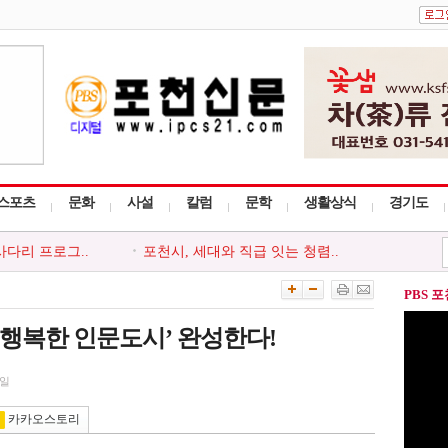
스포츠
문화
사설
칼럼
문학
생활상식
경기도
사다리 프로그..
포천시, 세대와 직급 잇는 청렴..
회, 포천시 ..
‘아름드리’, 안전부터 나눔까..
, 청소년 ..
포천시, 청년 낙농인과 폭염 극..
PBS 
천시지부, ..
포천동 유관 단체, 지역 주민 위..
 ‘포천시사..
포천시종합사회복지관, 지역주민..
이 행복한 인문도시’ 완성한다!
8일
카카오스토리