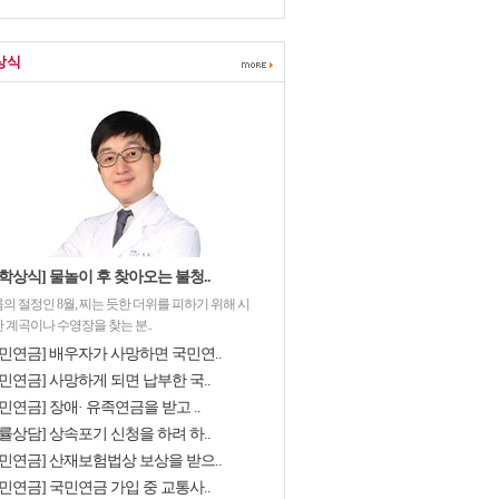
상식
학상식] 물놀이 후 찾아오는 불청..
의 절정인 8월, 찌는 듯한 더위를 피하기 위해 시
 계곡이나 수영장을 찾는 분..
국민연금] 배우자가 사망하면 국민연..
민연금] 사망하게 되면 납부한 국..
민연금] 장애· 유족연금을 받고 ..
률상담] 상속포기 신청을 하려 하..
국민연금] 산재보험법상 보상을 받으..
민연금] 국민연금 가입 중 교통사..