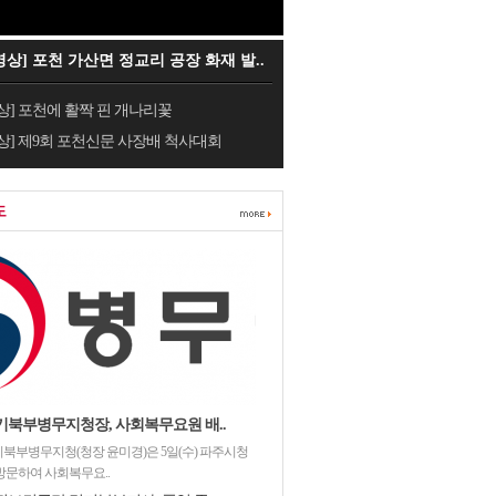
영상] 포천 가산면 정교리 공장 화재 발..
상] 포천에 활짝 핀 개나리꽃
상] 제9회 포천신문 사장배 척사대회
도
기북부병무지청장, 사회복무요원 배..
북부병무지청(청장 윤미경)은 5일(수) 파주시청
방문하여 사회복무요..