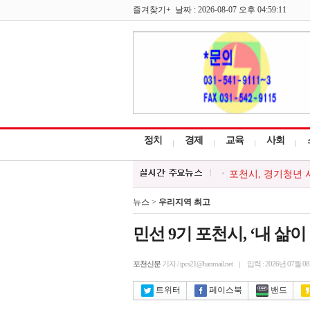
즐겨찾기+ 날짜 : 2026-08-07 오후 04:59:11
정치
경제
교육
사회
포천시, 경기청년 
대한적십자 영북봉사
청소년방과후아카데미
뉴스 >
우리지역 최고
한국외식업중앙회 포
포천시, 시민과 함께
민선 9기 포천시, ‘내 삶
포천신문
기자 / ipcs21@hanmail.net
입력 : 2026년 07월 0
트위터
페이스북
밴드