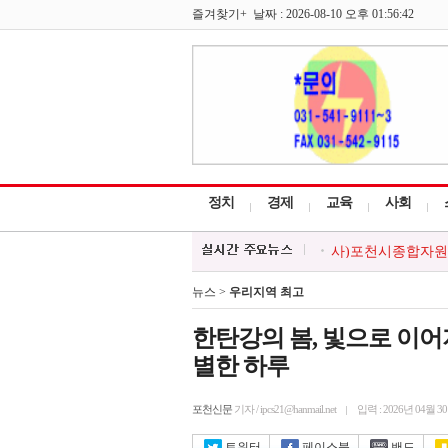
즐겨찾기+ 날짜 : 2026-08-10 오후 01:56:42
정치
경제
교육
사회
사)포천시종합자원봉사
포천청소년문화의집
포천시 소흘읍 `카페
뉴스 >
우리지역 최고
포천시 이동노동자쉼
더 큰 행복 포천시가
한탄강의 봄, 빛으로 이
별한 하루
포천신문
기자 / ipcs21@hanmail.net
입력 : 2026년 04월 3
트위터
페이스북
밴드