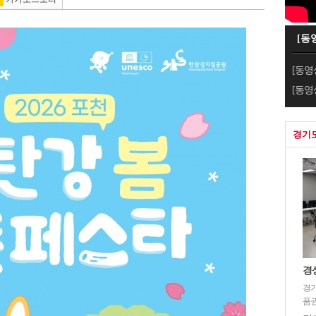
[동
[동영
[동영
경기
경
경
품권