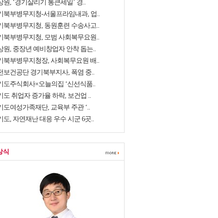
원, ‘경기살리기 통큰세일’ 경..
기북부병무지청-서울프라임내과, 업..
기북부병무지청, 동원훈련 수송사고..
기북부병무지청, 모범 사회복무요원..
상원, 중장년 예비창업자 안착 돕는..
기북부병무지청장, 사회복무요원 배..
전보건공단 경기북부지사, 폭염 중..
기도주식회사×오늘의집 ‘신선식품..
도 취업자 증가율 하락, 보건업 ..
기도여성가족재단, 교육부 주관 ‘..
도, 자연재난 대응 우수 시군 6곳..
상식