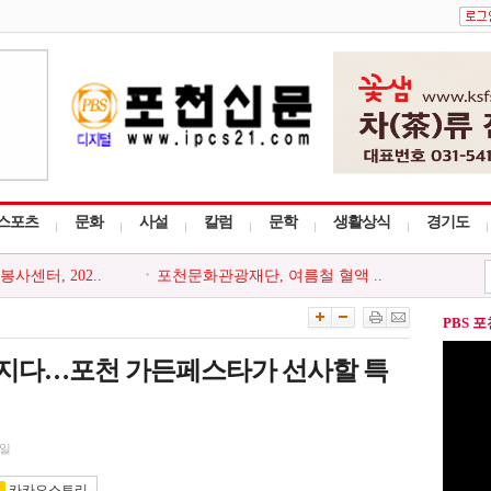
스포츠
문화
사설
칼럼
문학
생활상식
경기도
센터, 202..
포천문화관광재단, 여름철 혈액 ..
 청소년방과..
포천시청소년재단, `2026년 포천..
 웅이나무`,..
포천시 우금1리 경로당, 2026년 ..
PBS 
터, 이륜차 ..
더 큰 행복 포천시가족센터, 다..
족센터, 국..
포천시보건소, ‘찾아가는 경로..
어지다…포천 가든페스타가 선사할 특
0일
카카오스토리