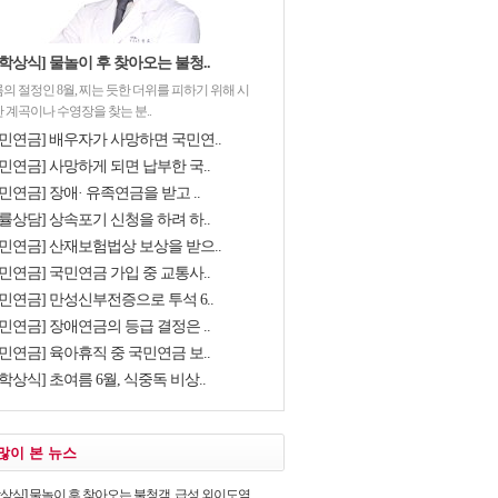
학상식] 물놀이 후 찾아오는 불청..
의 절정인 8월, 찌는 듯한 더위를 피하기 위해 시
 계곡이나 수영장을 찾는 분..
국민연금] 배우자가 사망하면 국민연..
민연금] 사망하게 되면 납부한 국..
민연금] 장애· 유족연금을 받고 ..
률상담] 상속포기 신청을 하려 하..
국민연금] 산재보험법상 보상을 받으..
민연금] 국민연금 가입 중 교통사..
국민연금] 만성신부전증으로 투석 6..
민연금] 장애연금의 등급 결정은 ..
민연금] 육아휴직 중 국민연금 보..
학상식] 초여름 6월, 식중독 비상..
많이 본 뉴스
학상식] 물놀이 후 찾아오는 불청객, 급성 외이도염