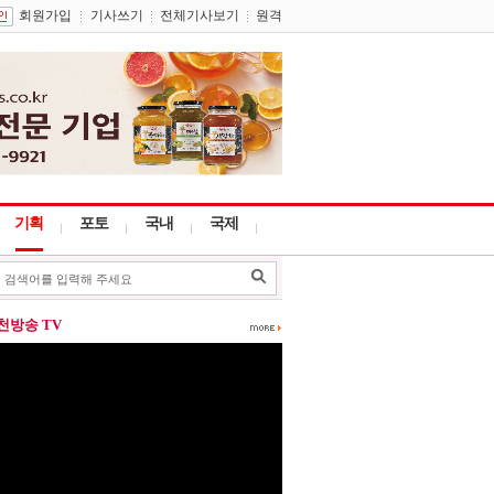
회원가입
기사쓰기
전체기사보기
원격
기획
포토
국내
국제
포천방송 TV