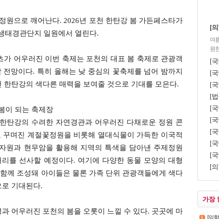
 정원으로 깨어난다. 2026년 포천 한탄강 봄 가든페스타가
[의
강 생태경관단지 일원에서 열린다.
여름
원한
콘텐츠가 어우러진 이번 축제는 포천의 대표 봄 축제로 관광객
[
 전망이다. 특히 올해는 낮 중심의 꽃축제를 넘어 밤까지
[국
천 한탄강의 색다른 매력을 보여줄 것으로 기대를 모은다.
[국
[법
[
봄이 되는 축제장
[국
 한탄강의 수려한 자연경관과 어우러진 다채로운 정원 콘
[
로 꾸며진 계절꽃정원을 비롯해 열대식물이 가득한 이국적
[국
 자원과 현무암을 활용해 지역의 특색을 담아낸 주제정원
[국
리를 선사할 예정이다. 여기에 다양한 동물 모양의 대형
[의
함께 조성돼 아이들은 물론 가족 단위 관광객들에게 색다
으로 기대된다.
가장 
과 어우러진 포천의 봄을 오롯이 느낄 수 있다. 곳곳에 마
[의