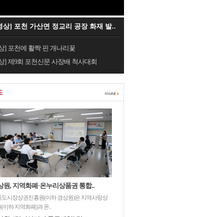
영상] 포천 가산면 정교리 공장 화재 발..
상] 포천에 활짝 핀 개나리꽃
상] 제9회 포천신문 사장배 척사대회
도
상원, 지역화폐·온누리상품권 통합..
기도시장상권진흥원(이하 경상원)은 지역사랑상
(이하 지역화폐)과 온..