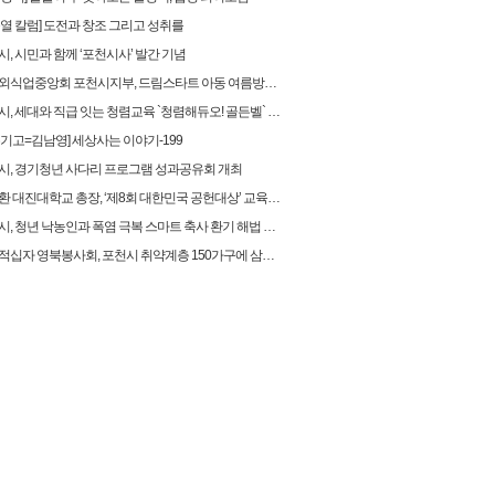
순열 칼럼] 도전과 창조 그리고 성취를
, 시민과 함께 ‘포천시사’ 발간 기념
식업중앙회 포천시지부, 드림스타트 아동 여름방학 후원물품 전달
, 세대와 직급 잇는 청렴교육 `청렴해듀오! 골든벨` 개최
유기고=김남영] 세상사는 이야기-199
시, 경기청년 사다리 프로그램 성과공유회 개최
 대진대학교 총장, ‘제8회 대한민국 공헌대상’ 교육대상 영예
, 청년 낙농인과 폭염 극복 스마트 축사 환기 해법 찾다
십자 영북봉사회, 포천시 취약계층 150가구에 삼계탕 전달