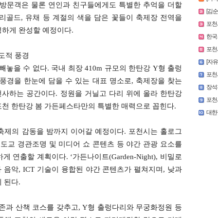
 방문객은 물론 연인과 친구들에게도 특별한 추억을 더할
[김
리골드, 유채 등 계절의 색을 담은 꽃들이 축제장 전역을
포천시
성하게 완성할 예정이다.
한국외
포천시
도적 풍경
[자
놓을 수 없다. 국내 최장 410m 규모의 한탄강 Y형 출렁
포천
풍경을 한눈에 담을 수 있는 대표 명소로, 축제장을 찾는
장석환
사하는 공간이다. 정원을 거닐고 다리 위에 올라 한탄강
포천시
포천 한탄강 봄 가든페스타만의 특별한 매력으로 꼽힌다.
대한적
축제의 감동을 밤까지 이어갈 예정이다. 포천시는 홀로그
보도교 경관조명 및 미디어 쇼 콘텐츠 등 야간 관광 요소를
연출할 계획이다. ‘가든나이트(Garden-Night), 비밀로
음악, ICT 기술이 융합된 야간 콘텐츠가 펼쳐지며, 낮과
 된다.
존과 산책 코스를 갖추고, Y형 출렁다리와 무궁화정원 등