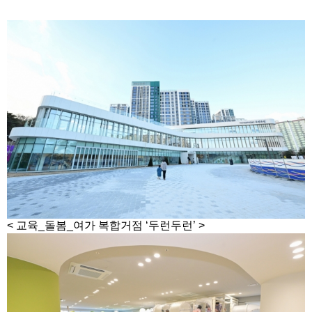
< 교육_돌봄_여가 복합거점 ‘두런두런’ >