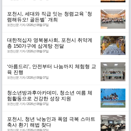
포천시, 세대와 직급 잇는 청렴교육 `청
렴해듀오! 골든벨` 개최
포천신문 기자 / 2026년 08월 07일
대한적십자 영북봉사회, 포천시 취약계
층 150가구에 삼계탕 전달
포천신문 기자 / 2026년 08월 07일
‘아름드리’, 안전부터 나눔까지 체험형 교
육 진행
포천신문 기자 / 2026년 08월 07일
청소년방과후아카데미, 청소년 여름 체
험활동으로 건강한 성장 지원
포천신문 기자 / 2026년 08월 07일
포천시, 청년 낙농인과 폭염 극복 스마트
축사 환기 해법 찾다
포천신문 기자 / 2026년 08월 07일