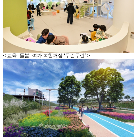
< 교육_돌봄_여가 복합거점 ‘두런두런’ >