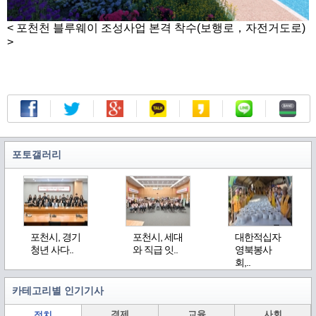
< 포천천 블루웨이 조성사업 본격 착수(보행로，자전거도로)
>
포토갤러리
포천시, 경기
포천시, 세대
대한적십자
청년 사다..
와 직급 잇..
영북봉사
회,..
카테고리별 인기기사
경제
교육
사회
정치