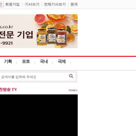
회원가입
기사쓰기
전체기사보기
원격
기획
포토
국내
국제
포천방송 TV