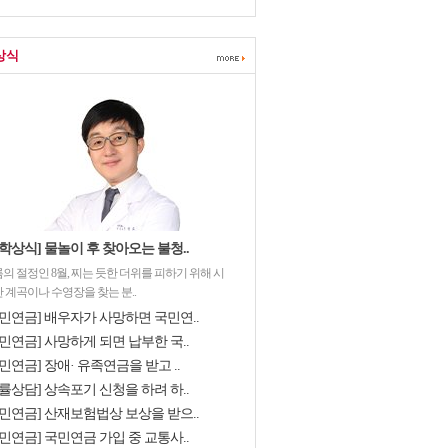
상식
학상식] 물놀이 후 찾아오는 불청..
의 절정인 8월, 찌는 듯한 더위를 피하기 위해 시
 계곡이나 수영장을 찾는 분..
국민연금] 배우자가 사망하면 국민연..
민연금] 사망하게 되면 납부한 국..
민연금] 장애· 유족연금을 받고 ..
률상담] 상속포기 신청을 하려 하..
국민연금] 산재보험법상 보상을 받으..
민연금] 국민연금 가입 중 교통사..