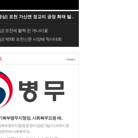
영상] 포천 가산면 정교리 공장 화재 발..
상] 포천에 활짝 핀 개나리꽃
상] 제9회 포천신문 사장배 척사대회
도
기북부병무지청장, 사회복무요원 배..
북부병무지청(청장 윤미경)은 5일(수) 파주시청
방문하여 사회복무요..