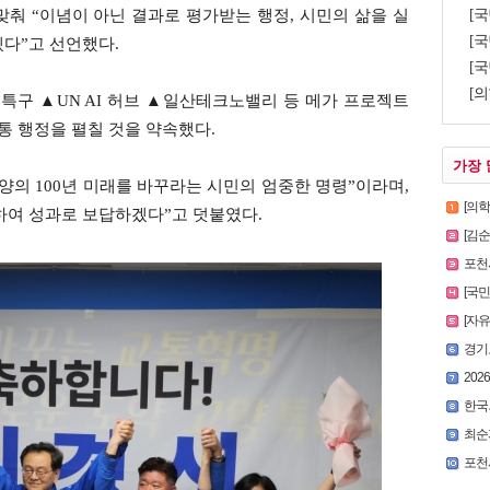
[
춰 “이념이 아닌 결과로 평가받는 행정, 시민의 삶을 실
[국
다”고 선언했다.
[국
[의
구 ▲UN AI 허브 ▲일산테크노밸리 등 메가 프로젝트
통 행정을 펼칠 것을 약속했다.
가장 
양의 100년 미래를 바꾸라는 시민의 엄중한 명령”이라며,
[의
하여 성과로 보답하겠다”고 덧붙였다.
[김
포천시
[국
[자
경기
2026
한국외
최순
포천시