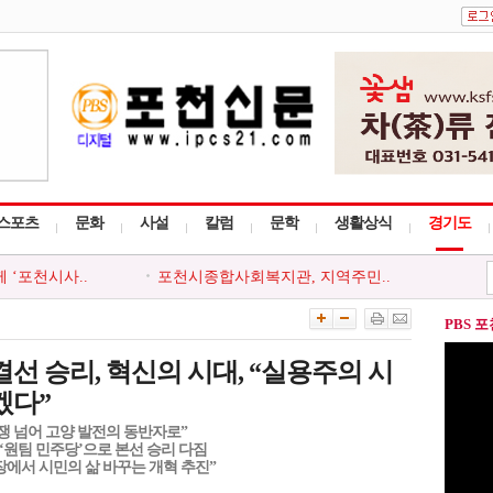
스포츠
문화
사설
칼럼
문학
생활상식
경기도
사다리 프로그..
포천시, 세대와 직급 잇는 청렴..
회, 포천시 ..
‘아름드리’, 안전부터 나눔까..
, 청소년 ..
포천시, 청년 낙농인과 폭염 극..
PBS 
천시지부, ..
포천동 유관 단체, 지역 주민 위..
 ‘포천시사..
포천시종합사회복지관, 지역주민..
선 승리, 혁신의 시대, “실용주의 시
겠다”
경쟁 넘어 고양 발전의 동반자로”
 ‘원팀 민주당’으로 본선 승리 다짐
장에서 시민의 삶 바꾸는 개혁 추진”