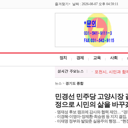
즐겨찾기+ 날짜 : 2026-08-07 오후 04:59:11
정치
경제
교육
사회
포천시, 경기청년 
대한적십자 영북봉사
청소년방과후아카데미
뉴스 >
경기도 종합
한국외식업중앙회 포
포천시, 시민과 함께
민경선 민주당 고양시장 결
정으로 시민의 삶을 바꾸
- 명재성 후보 캠프에 감사와 협력 제안… “
- 이경혜·이영아·장제환·최승원 등 지지 결집,
- 이재명 정부와 발맞춘 실용주의 행정… “현