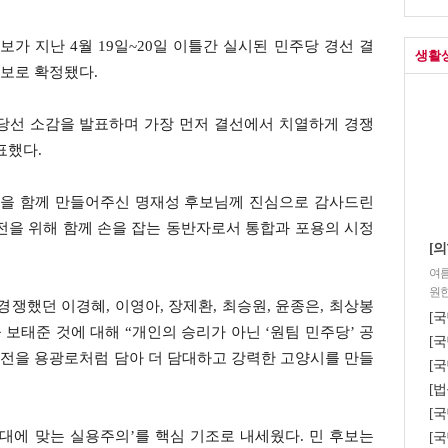
 지난 4월 19일~20일 이틀간 실시된 민주당 경선 결
생활
보로 확정됐다.
 당선 소감을 발표하며 가장 먼저 결선에서 치열하게 경쟁
표했다.
쟁을 함께 만들어주신 명재성 후보님께 진심으로 감사드린
발전을 위해 함께 손을 잡는 동반자로서 통합과 포용의 시정
[의
여름
원한
경쟁했던 이경혜, 이영아, 장제환, 최승원, 윤종은, 최상봉
[
보태준 것에 대해 “개인의 승리가 아닌 ‘원팀 민주당’ 공
[국
비전을 용광로처럼 담아 더 담대하고 강력한 고양시를 만들
[국
[법
[
대에 맞는 실용주의’를 핵심 기조로 내세웠다. 민 후보는
[국