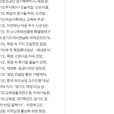
전보건공단 경기북부지사, 폭염 중..
기도주식회사×오늘의집 ‘신선식품..
도 취업자 증가율 하락, 보건업 ..
기도여성가족재단, 교육부 주관 ‘..
도, 자연재난 대응 우수 시군 6곳..
기도 첫 소나무재선충병 특별방제구..
026 경기도자비엔날레 국제공모전 대..
도, 폭염 속 구리 건설현장 점검..
기도에 첫 폭염중대경보…재대본 비..
기도, 폭염·고온다습 지속 전망…..
도, 폭염 속 휴가철 물놀이 안전..
도, 제20회 ‘공공디자인 공모전..
도 “창업 컨설팅 통한 가맹계약,..
기도, 중국 랴오닝성 교수요원 대상..
애 지사, “경기도 재정 비상 상..
기도교육청율곡연수원, 지속가능한 ..
도교육청, 2027학년도 경기도 공..
약 반입 꼼짝 마“... 의정부교도..
원, 지역상권 활성화 위한 현장 ..