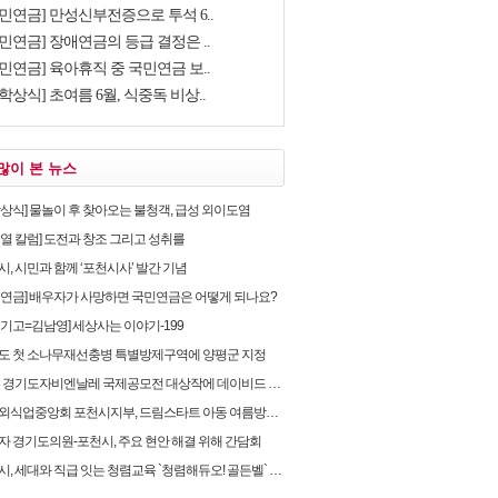
국민연금] 만성신부전증으로 투석 6..
민연금] 장애연금의 등급 결정은 ..
민연금] 육아휴직 중 국민연금 보..
학상식] 초여름 6월, 식중독 비상..
많이 본 뉴스
학상식] 물놀이 후 찾아오는 불청객, 급성 외이도염
순열 칼럼] 도전과 창조 그리고 성취를
, 시민과 함께 ‘포천시사’ 발간 기념
민연금] 배우자가 사망하면 국민연금은 어떻게 되나요?
유기고=김남영] 세상사는 이야기-199
도 첫 소나무재선충병 특별방제구역에 양평군 지정
 경기도자비엔날레 국제공모전 대상작에 데이비드 라우어의 ‘펀치카드 하우스’ 선정
식업중앙회 포천시지부, 드림스타트 아동 여름방학 후원물품 전달
자 경기도의원-포천시, 주요 현안 해결 위해 간담회
, 세대와 직급 잇는 청렴교육 `청렴해듀오! 골든벨` 개최