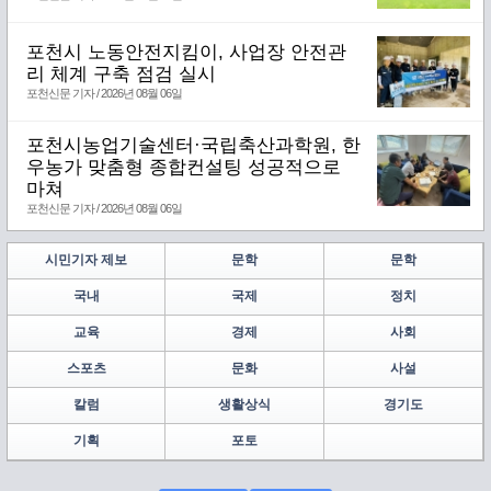
포천시 노동안전지킴이, 사업장 안전관
리 체계 구축 점검 실시
포천신문 기자 / 2026년 08월 06일
포천시농업기술센터·국립축산과학원, 한
우농가 맞춤형 종합컨설팅 성공적으로
마쳐
포천신문 기자 / 2026년 08월 06일
시민기자 제보
문학
문학
국내
국제
정치
교육
경제
사회
스포츠
문화
사설
칼럼
생활상식
경기도
기획
포토