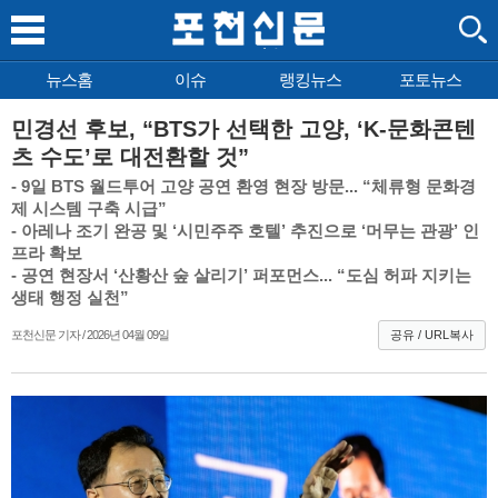
뉴스홈
이슈
랭킹뉴스
포토뉴스
민경선 후보, “BTS가 선택한 고양, ‘K-문화콘텐
츠 수도’로 대전환할 것”
- 9일 BTS 월드투어 고양 공연 환영 현장 방문... “체류형 문화경
제 시스템 구축 시급”
- 아레나 조기 완공 및 ‘시민주주 호텔’ 추진으로 ‘머무는 관광’ 인
프라 확보
- 공연 현장서 ‘산황산 숲 살리기’ 퍼포먼스... “도심 허파 지키는
생태 행정 실천”
포천신문 기자 / 2026년 04월 09일
공유 / URL복사