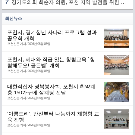
7
경기도의회 최순자 의원, 포천 지역 발전을 위한 정담회 개최
최신뉴스
포천시, 경기청년 사다리 프로그램 성과
공유회 개최
포천신문 기자 / 2026년 08월 07일
포천시, 세대와 직급 잇는 청렴교육 `청
렴해듀오! 골든벨` 개최
포천신문 기자 / 2026년 08월 07일
대한적십자 영북봉사회, 포천시 취약계
층 150가구에 삼계탕 전달
포천신문 기자 / 2026년 08월 07일
‘아름드리’, 안전부터 나눔까지 체험형 교
육 진행
포천신문 기자 / 2026년 08월 07일