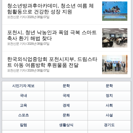
청소년방과후아카데미, 청소년 여름 체
험활동으로 건강한 성장 지원
포천신문 기자 / 2026년 08월 07일
포천시, 청년 낙농인과 폭염 극복 스마트
축사 환기 해법 찾다
포천신문 기자 / 2026년 08월 07일
한국외식업중앙회 포천시지부, 드림스타
트 아동 여름방학 후원물품 전달
포천신문 기자 / 2026년 08월 07일
시민기자 제보
문학
문학
국내
국제
정치
교육
경제
사회
스포츠
문화
사설
칼럼
생활상식
경기도