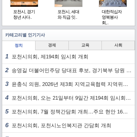
포천시, 경기
포천시, 세대
대한적십자
청년 사다..
와 직급 잇..
영북봉사
회,..
카테고리별 인기기사
경제
교육
사회
정치
1
포천시의회, 제194회 임시회 개회
2
송영길 더불어민주당 당대표 후보, 경기북부 당원 및 2030 세대와 ‘소통 행보’
3
윤충식 의원, 2026년 제3회 지역교육협력 지역위원회 주재
4
포천시의회, 오는 21일부터 9일간 제194회 임시회 개회
5
포천시의회, 7월 정책간담회 개최…주요 현안 16건 점검
6
포천시의회, 포천시노인복지관 간담회 개최