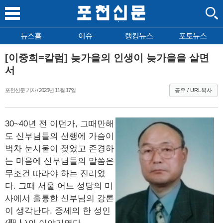
뉴스홈
이슈
랭킹뉴스
포토뉴스
[이중희=칼럼] 늦가을의 인생이 늦가을을 살면
서
포천신문 기자 / 2025년 11월 17일
공유 / URL복사
30~40년 전 이던가, 그때만해
도 신부님들의 선행에 가슴이
벅차 눈시울이 젖었고 존경하
는 마음에 신부님들의 말씀은
무조건 따라야 하는 진리였
다. 그때 서울 어느 성당의 미
사에서 훌륭한 신부님의 강론
이 생각난다. 중세의 한 성인