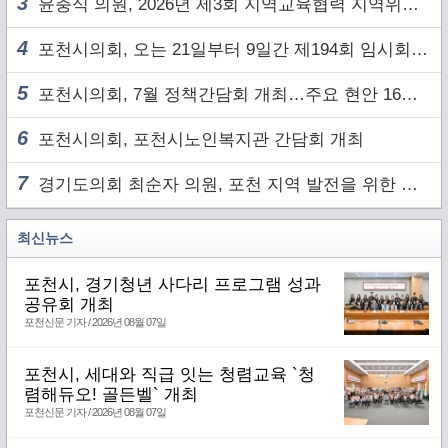
3
윤충식 의원, 2026년 제3회 지역교육협력 지역위원회 주재
4
포천시의회, 오는 21일부터 9일간 제194회 임시회 개회
5
포천시의회, 7월 정책간담회 개최…주요 현안 16건 점검
6
포천시의회, 포천시노인복지관 간담회 개최
7
경기도의회 최순자 의원, 포천 지역 발전을 위한 정담회 개최
최신뉴스
포천시, 경기청년 사다리 프로그램 성과
공유회 개최
포천신문 기자 / 2026년 08월 07일
포천시, 세대와 직급 잇는 청렴교육 `청
렴해듀오! 골든벨` 개최
포천신문 기자 / 2026년 08월 07일