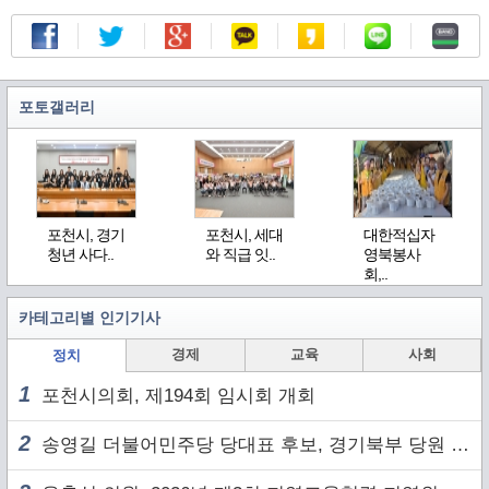
포토갤러리
포천시, 경기
포천시, 세대
대한적십자
청년 사다..
와 직급 잇..
영북봉사
회,..
카테고리별 인기기사
경제
교육
사회
정치
1
포천시의회, 제194회 임시회 개회
2
송영길 더불어민주당 당대표 후보, 경기북부 당원 및 2030 세대와 ‘소통 행보’