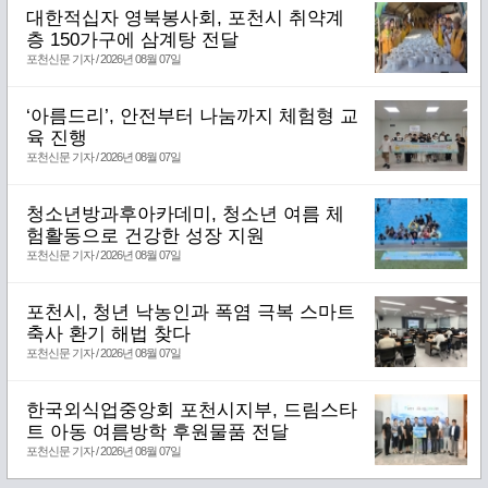
대한적십자 영북봉사회, 포천시 취약계
층 150가구에 삼계탕 전달
포천신문 기자 / 2026년 08월 07일
‘아름드리’, 안전부터 나눔까지 체험형 교
육 진행
포천신문 기자 / 2026년 08월 07일
청소년방과후아카데미, 청소년 여름 체
험활동으로 건강한 성장 지원
포천신문 기자 / 2026년 08월 07일
포천시, 청년 낙농인과 폭염 극복 스마트
축사 환기 해법 찾다
포천신문 기자 / 2026년 08월 07일
한국외식업중앙회 포천시지부, 드림스타
트 아동 여름방학 후원물품 전달
포천신문 기자 / 2026년 08월 07일