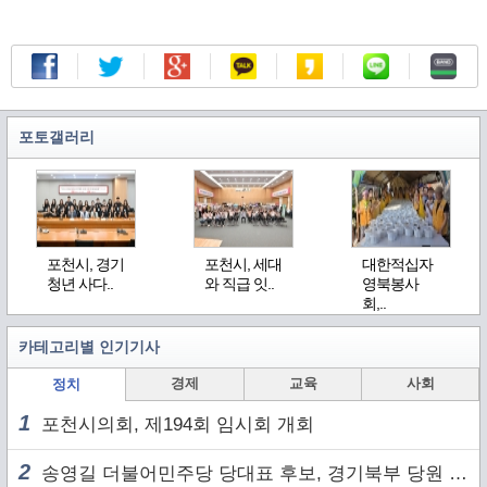
포토갤러리
포천시, 경기
포천시, 세대
대한적십자
청년 사다..
와 직급 잇..
영북봉사
회,..
카테고리별 인기기사
경제
교육
사회
정치
1
포천시의회, 제194회 임시회 개회
2
송영길 더불어민주당 당대표 후보, 경기북부 당원 및 2030 세대와 ‘소통 행보’