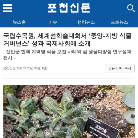
뉴스홈
이슈
랭킹뉴스
포토뉴스
국립수목원, 세계섬학술대회서 ‘중앙-지방 식물
거버넌스’ 성과 국제사회에 소개
- 신안군 협력 지역명 식물 보전 사례와 섬 생물다양성 연구성과
전시 -
포천신문 기자 / 2026년 07월 08일
공유 / URL복사