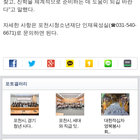
찾고, 진학을 체계적으로 준비하는 데 도움이 되길 바란
다"고 말했다.
자세한 사항은 포천시청소년재단 인재육성실(☎031-540-
6671)로 문의하면 된다.
포토갤러리
포천시, 경기
포천시, 세대
대한적십자
청년 사다..
와 직급 잇..
영북봉사
회,..