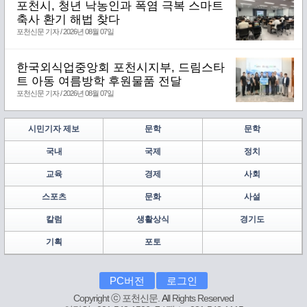
포천시, 청년 낙농인과 폭염 극복 스마트
축사 환기 해법 찾다
포천신문 기자 / 2026년 08월 07일
한국외식업중앙회 포천시지부, 드림스타
트 아동 여름방학 후원물품 전달
포천신문 기자 / 2026년 08월 07일
시민기자 제보
문학
문학
국내
국제
정치
교육
경제
사회
스포츠
문화
사설
칼럼
생활상식
경기도
기획
포토
PC버전
로그인
Copyright ⓒ 포천신문.
A
ll Rights Reserved