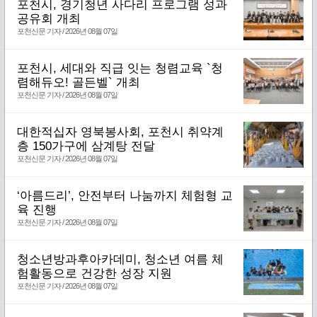
포천시, 경기청년 사다리 프로그램 성과
공유회 개최
포천신문 기자 / 2026년 08월 07일
포천시, 세대와 직급 잇는 청렴교육 `청
렴해듀오! 골든벨` 개최
포천신문 기자 / 2026년 08월 07일
대한적십자 영북봉사회, 포천시 취약계
층 150가구에 삼계탕 전달
포천신문 기자 / 2026년 08월 07일
‘아름드리’, 안전부터 나눔까지 체험형 교
육 진행
포천신문 기자 / 2026년 08월 07일
청소년방과후아카데미, 청소년 여름 체
험활동으로 건강한 성장 지원
포천신문 기자 / 2026년 08월 07일