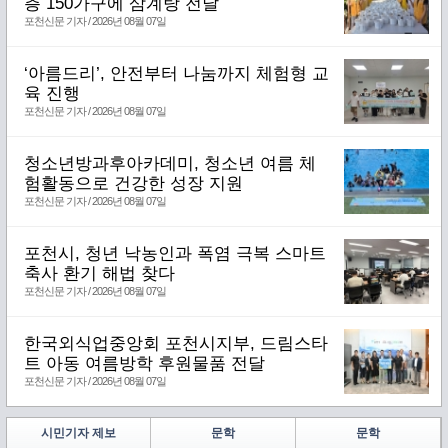
층 150가구에 삼계탕 전달
포천신문 기자 / 2026년 08월 07일
‘아름드리’, 안전부터 나눔까지 체험형 교
육 진행
포천신문 기자 / 2026년 08월 07일
청소년방과후아카데미, 청소년 여름 체
험활동으로 건강한 성장 지원
포천신문 기자 / 2026년 08월 07일
포천시, 청년 낙농인과 폭염 극복 스마트
축사 환기 해법 찾다
포천신문 기자 / 2026년 08월 07일
한국외식업중앙회 포천시지부, 드림스타
트 아동 여름방학 후원물품 전달
포천신문 기자 / 2026년 08월 07일
시민기자 제보
문학
문학