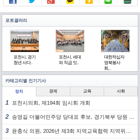
포토갤러리
포천시, 경기
포천시, 세대
대한적십자
청년 사다..
와 직급 잇..
영북봉사
회,..
카테고리별 인기기사
경제
교육
사회
정치
1
포천시의회, 제194회 임시회 개회
2
송영길 더불어민주당 당대표 후보, 경기북부 당원 및 2030 세대와 ‘소통 행보’
3
윤충식 의원, 2026년 제3회 지역교육협력 지역위원회 주재