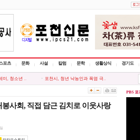
스포츠
문화
사설
칼럼
문학
생활상식
경기도
, 청소년 ..
포천시, 청년 낙농인과 폭염 극..
천시지부, ..
포천동 유관 단체, 지역 주민 위..
 ‘포천시사..
포천시종합사회복지관, 지역주민..
PBS 
사다리 프로그..
포천시, 세대와 직급 잇는 청렴..
회, 포천시 ..
‘아름드리’, 안전부터 나눔까..
봉사회, 직접 담근 김치로 이웃사랑
8일
카카오스토리