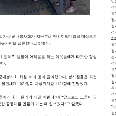
안
경
경기
경
경기
경
십자사 군내봉사회가 지난 7일 관내 취약계층을 대상으로
2
이웃사랑을 실천했다고 밝혔다.
경기
경
기 둔화로 생활에 어려움을 겪는 이웃들에게 따뜻한 정성
경
경기
다.
경기
경기
군내봉사회 회원 10여 명이 참여했으며, 봉사원들은 직접
경
 결연세대 10가정과 차상위계층 11가정에 전달했다.
추미
경
들에게 힘과 온기가 되길 바란다”며 “앞으로도 도움이 필
경기
한 공동체를 만들어 가는 데 힘쓰겠다”고 말했다.
”마
경상