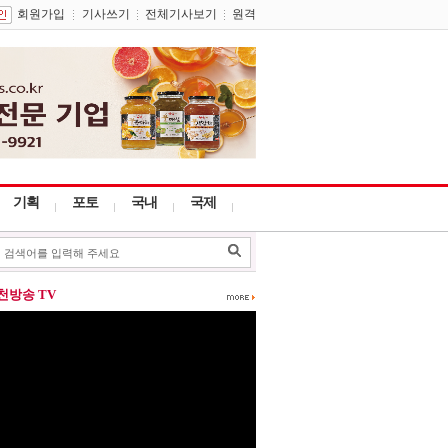
회원가입
기사쓰기
전체기사보기
원격
기획
포토
국내
국제
포천방송 TV