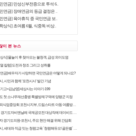
국민연금] 만성신부전증으로 투석 6..
민연금] 장애연금의 등급 결정은 ..
민연금] 육아휴직 중 국민연금 보..
학상식] 초여름 6월, 식중독 비상..
많이 본 뉴스
학상식] 물놀이 후 찾아오는 불청객, 급성 외이도염
순열 칼럼] 도전과 창조 그리고 성취를
민연금] 배우자가 사망하면 국민연금은 어떻게 되나요?
, 시민과 함께 ‘포천시사’ 발간 기념
유기고=김남영] 세상사는 이야기-199
도 첫 소나무재선충병 특별방제구역에 양평군 지정
식업중앙회 포천시지부, 드림스타트 아동 여름방학 후원물품 전달
 경기도자비엔날레 국제공모전 대상작에 데이비드 라우어의 ‘펀치카드 하우스’ 선정
자 경기도의원-포천시, 주요 현안 해결 위해 간담회
, 세대와 직급 잇는 청렴교육 `청렴해듀오! 골든벨` 개최