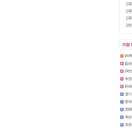
[
[국
[국
[의
가장 
[의
[김
[국
포천시
[자
경기
한국외
2026
최순
포천시