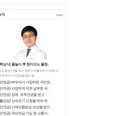
상식
학상식] 물놀이 후 찾아오는 불청..
의 절정인 8월, 찌는 듯한 더위를 피하기 위해 시
 계곡이나 수영장을 찾는 분..
국민연금] 배우자가 사망하면 국민연..
민연금] 사망하게 되면 납부한 국..
민연금] 장애· 유족연금을 받고 ..
률상담] 상속포기 신청을 하려 하..
국민연금] 산재보험법상 보상을 받으..
민연금] 국민연금 가입 중 교통사..