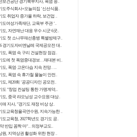
전보건공단 경기북부지사, 폭염 중..
기도주식회사×오늘의집 ‘신선식품..
도 취업자 증가율 하락, 보건업 ..
기도여성가족재단, 교육부 주관 ‘..
도, 자연재난 대응 우수 시군 6곳..
기도 첫 소나무재선충병 특별방제구..
026 경기도자비엔날레 국제공모전 대..
도, 폭염 속 구리 건설현장 점검..
기도에 첫 폭염중대경보…재대본 비..
기도, 폭염·고온다습 지속 전망…..
도, 폭염 속 휴가철 물놀이 안전..
도, 제20회 ‘공공디자인 공모전..
도 “창업 컨설팅 통한 가맹계약,..
기도, 중국 랴오닝성 교수요원 대상..
애 지사, “경기도 재정 비상 상..
기도교육청율곡연수원, 지속가능한 ..
도교육청, 2027학년도 경기도 공..
약 반입 꼼짝 마“... 의정부교도..
원, 지역상권 활성화 위한 현장 ..