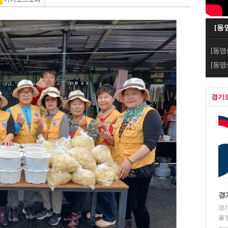
[동
[동영
[동영
경기
경
경기
을 