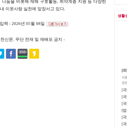
 나눔을 비롯해 재해 구호활동, 취약계층 지원 등 다양한
내 이웃사랑 실천에 앞장서고 있다.
생활
입력 : 2026년 05월 08일
s ⓒ포천신문. 무단 전재 및 재배포 금지 -
[의
여름
원한
[
[국
[국
[법
[
[국