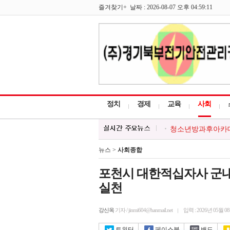
즐겨찾기+ 날짜 : 2026-08-07 오후 04:59:11
정치
경제
교육
사회
청소년방과후아카데미
한국외식업중앙회 포
포천시, 시민과 함께
뉴스 >
사회종합
포천시, 경기청년 
대한적십자 영북봉사
포천시 대한적십자사 군내
실천
강신옥
기자 / jinmi604@hanmail.net
입력 : 2026년 05월 0
트위터
페이스북
밴드