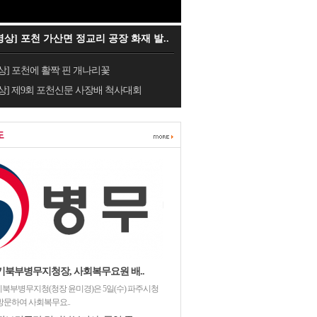
영상] 포천 가산면 정교리 공장 화재 발..
상] 포천에 활짝 핀 개나리꽃
상] 제9회 포천신문 사장배 척사대회
도
기북부병무지청장, 사회복무요원 배..
북부병무지청(청장 윤미경)은 5일(수) 파주시청
방문하여 사회복무요..