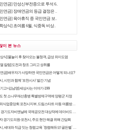
국민연금] 만성신부전증으로 투석 6..
민연금] 장애연금의 등급 결정은 ..
민연금] 육아휴직 중 국민연금 보..
학상식] 초여름 6월, 식중독 비상..
많이 본 뉴스
학상식] 물놀이 후 찾아오는 불청객, 급성 외이도염
순열 칼럼] 도전과 창조 그리고 성취를
민연금] 배우자가 사망하면 국민연금은 어떻게 되나요?
, 시민과 함께 ‘포천시사’ 발간 기념
유기고=김남영] 세상사는 이야기-199
도 첫 소나무재선충병 특별방제구역에 양평군 지정
식업중앙회 포천시지부, 드림스타트 아동 여름방학 후원물품 전달
 경기도자비엔날레 국제공모전 대상작에 데이비드 라우어의 ‘펀치카드 하우스’ 선정
자 경기도의원-포천시, 주요 현안 해결 위해 간담회
, 세대와 직급 잇는 청렴교육 `청렴해듀오! 골든벨` 개최