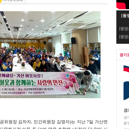
[동
[동영
[동영
경기
경
경기
위원장 김차자, 민간위원장 김명자)는 지난 7일 가산면
을 