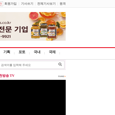
회원가입
기사쓰기
전체기사보기
원격
기획
포토
국내
국제
포천방송 TV