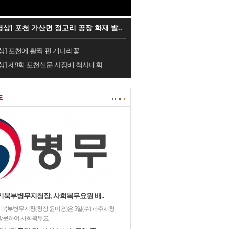
영상] 포천 가산면 정교리 공장 화재 발..
상] 포천에 활짝 핀 개나리꽃
상] 제9회 포천신문 사장배 척사대회
도
기북부병무지청장, 사회복무요원 배..
북부병무지청(청장 윤미경)은 5일(수) 파주시청
방문하여 사회복무요..