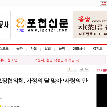
스포츠
문화
사설
칼럼
문학
생활상식
경기도
, 청소년 ..
포천시, 청년 낙농인과 폭염 극..
천시지부, ..
포천동 유관 단체, 지역 주민 위..
 ‘포천시사..
포천시종합사회복지관, 지역주민..
PBS 
사다리 프로그..
포천시, 세대와 직급 잇는 청렴..
회, 포천시 ..
‘아름드리’, 안전부터 나눔까..
장협의체, 가정의 달 맞아 ‘사랑의 만
8일
카카오스토리