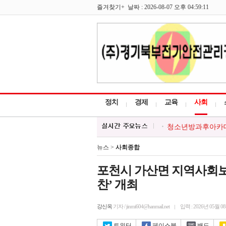
즐겨찾기+ 날짜 : 2026-08-07 오후 04:59:11
정치
경제
교육
사회
청소년방과후아카데미
한국외식업중앙회 포
포천시, 시민과 함께
뉴스 >
사회종합
포천시, 경기청년 
대한적십자 영북봉사
포천시 가산면 지역사회보
찬’ 개최
강신옥
기자 / jinmi604@hanmail.net
입력 : 2026년 05월 0
트위터
페이스북
밴드