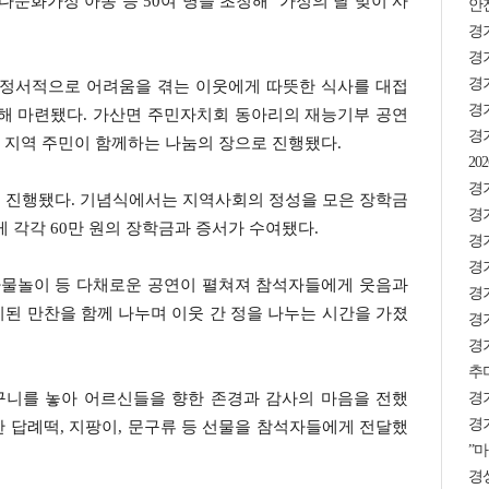
화가정 아동 등 50여 명을 초청해 ‘가정의 달 맞이 사
안
경
경기
경
·정서적으로 어려움을 겪는 이웃에게 따뜻한 식사를 대접
경기
위해 마련됐다. 가산면 주민자치회 동아리의 재능기부 공연
경
 지역 주민이 함께하는 나눔의 장으로 진행됐다.
2
경기
 진행됐다. 기념식에서는 지역사회의 정성을 모은 장학금
경
 각각 60만 원의 장학금과 증서가 수여됐다.
경
경기
 사물놀이 등 다채로운 공연이 펼쳐져 참석자들에게 웃음과
경기
된 만찬을 함께 나누며 이웃 간 정을 나누는 시간을 가졌
경기
경
추미
경
구니를 놓아 어르신들을 향한 존경과 감사의 마음을 전했
경기
 답례떡, 지팡이, 문구류 등 선물을 참석자들에게 전달했
”마
경상