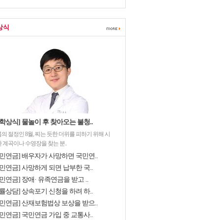
상식
학상식] 물놀이 후 찾아오는 불청..
의 절정인 8월, 찌는 듯한 더위를 피하기 위해 시
 계곡이나 수영장을 찾는 분..
국민연금] 배우자가 사망하면 국민연..
민연금] 사망하게 되면 납부한 국..
민연금] 장애· 유족연금을 받고 ..
률상담] 상속포기 신청을 하려 하..
국민연금] 산재보험법상 보상을 받으..
민연금] 국민연금 가입 중 교통사..