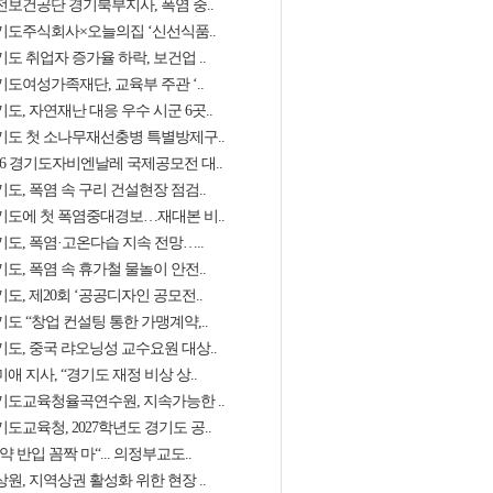
전보건공단 경기북부지사, 폭염 중..
기도주식회사×오늘의집 ‘신선식품..
도 취업자 증가율 하락, 보건업 ..
기도여성가족재단, 교육부 주관 ‘..
도, 자연재난 대응 우수 시군 6곳..
기도 첫 소나무재선충병 특별방제구..
026 경기도자비엔날레 국제공모전 대..
도, 폭염 속 구리 건설현장 점검..
기도에 첫 폭염중대경보…재대본 비..
기도, 폭염·고온다습 지속 전망…..
도, 폭염 속 휴가철 물놀이 안전..
도, 제20회 ‘공공디자인 공모전..
도 “창업 컨설팅 통한 가맹계약,..
기도, 중국 랴오닝성 교수요원 대상..
애 지사, “경기도 재정 비상 상..
기도교육청율곡연수원, 지속가능한 ..
도교육청, 2027학년도 경기도 공..
약 반입 꼼짝 마“... 의정부교도..
원, 지역상권 활성화 위한 현장 ..