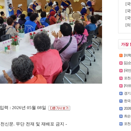
[
[국
[국
[의
가장 
[의
[김
[국
포천시
[자
경기
한국외
입력 : 2026년 05월 08일
2026
최순
포천시
s ⓒ포천신문. 무단 전재 및 재배포 금지 -