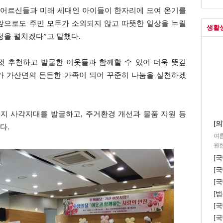
 어르신들과 미래 세대인 아이들이 한자리에 모여 온기를
“앞으로도 주민 모두가 소외되지 않고 따뜻한 일상을 누릴
생활
정을 펼치겠다”고 말했다.
껏 추천하고 발굴한 이웃들과 함께할 수 있어 더욱 뜻깊
가 가산면의 든든한 가족이 되어 꾸준히 나눔을 실천하겠
지 사각지대를 발굴하고, 주거환경 개선과 물품 지원 등
[의
다.
여름
원한
[
[국
[국
[법
[
[국