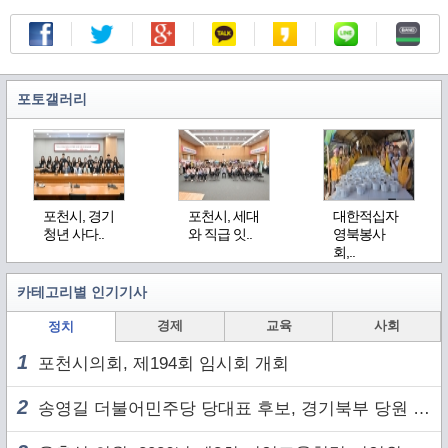
포토갤러리
포천시, 경기
포천시, 세대
대한적십자
청년 사다..
와 직급 잇..
영북봉사
회,..
카테고리별 인기기사
경제
교육
사회
정치
1
포천시의회, 제194회 임시회 개회
2
송영길 더불어민주당 당대표 후보, 경기북부 당원 및 2030 세대와 ‘소통 행보’