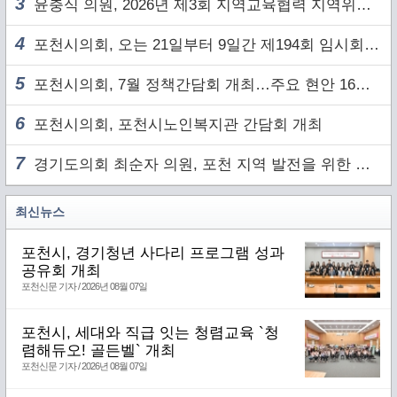
3
윤충식 의원, 2026년 제3회 지역교육협력 지역위원회 주재
4
포천시의회, 오는 21일부터 9일간 제194회 임시회 개회
5
포천시의회, 7월 정책간담회 개최…주요 현안 16건 점검
6
포천시의회, 포천시노인복지관 간담회 개최
7
경기도의회 최순자 의원, 포천 지역 발전을 위한 정담회 개최
최신뉴스
포천시, 경기청년 사다리 프로그램 성과
공유회 개최
포천신문 기자 / 2026년 08월 07일
포천시, 세대와 직급 잇는 청렴교육 `청
렴해듀오! 골든벨` 개최
포천신문 기자 / 2026년 08월 07일