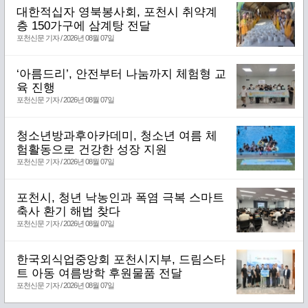
대한적십자 영북봉사회, 포천시 취약계
층 150가구에 삼계탕 전달
포천신문 기자 / 2026년 08월 07일
‘아름드리’, 안전부터 나눔까지 체험형 교
육 진행
포천신문 기자 / 2026년 08월 07일
청소년방과후아카데미, 청소년 여름 체
험활동으로 건강한 성장 지원
포천신문 기자 / 2026년 08월 07일
포천시, 청년 낙농인과 폭염 극복 스마트
축사 환기 해법 찾다
포천신문 기자 / 2026년 08월 07일
한국외식업중앙회 포천시지부, 드림스타
트 아동 여름방학 후원물품 전달
포천신문 기자 / 2026년 08월 07일