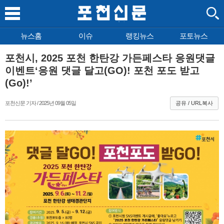
뉴스홈
이슈
랭킹뉴스
포토뉴스
포천시, 2025 포천 한탄강 가든페스타 응원댓글
이벤트‘응원 댓글 달고(GO)! 포천 포도 받고
(Go)!’
포천신문 기자 / 2025년 09월 05일
공유 / URL복사