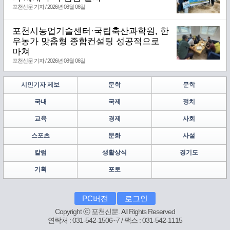
포천신문 기자 / 2026년 08월 06일
포천시농업기술센터·국립축산과학원, 한
우농가 맞춤형 종합컨설팅 성공적으로
마쳐
포천신문 기자 / 2026년 08월 06일
시민기자 제보
문학
문학
국내
국제
정치
교육
경제
사회
스포츠
문화
사설
칼럼
생활상식
경기도
기획
포토
PC버전
로그인
Copyright ⓒ 포천신문.
A
ll Rights Reserved
연락처 : 031-542-1506~7 / 팩스 : 031-542-1115