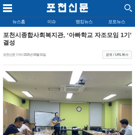
뉴스홈
이슈
랭킹뉴스
포토뉴스
포천시종합사회복지관, ‘아빠학교 자조모임 1기’
결성
포천신문 기자 / 2025년 08월 01일
공유 / URL복사