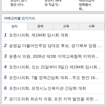
포천시, 경기
포천시, 세대
대한적십자
청년 사다..
와 직급 잇..
영북봉사
회,..
카테고리별 인기기사
경제
교육
사회
정치
1
포천시의회, 제194회 임시회 개회
2
송영길 더불어민주당 당대표 후보, 경기북부 당원 및 2030 세대와 ‘소통 행보’
3
윤충식 의원, 2026년 제3회 지역교육협력 지역위원회 주재
4
포천시의회, 오는 21일부터 9일간 제194회 임시회 개회
5
포천시의회, 7월 정책간담회 개최…주요 현안 16건 점검
6
포천시의회, 포천시노인복지관 간담회 개최
7
경기도의회 최순자 의원, 포천 지역 발전을 위한 정담회 개최