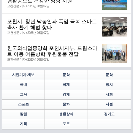
험활동으로 건강한 성장 지원
포천신문 기자 / 2026년 08월 07일
포천시, 청년 낙농인과 폭염 극복 스마트
축사 환기 해법 찾다
포천신문 기자 / 2026년 08월 07일
한국외식업중앙회 포천시지부, 드림스타
트 아동 여름방학 후원물품 전달
포천신문 기자 / 2026년 08월 07일
시민기자 제보
문학
문학
국내
국제
정치
교육
경제
사회
스포츠
문화
사설
칼럼
생활상식
경기도
기획
포토