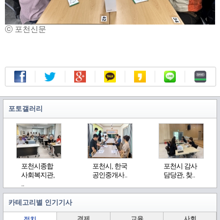
ⓒ 포천신문
포토갤러리
포천시종합
포천시, 한국
포천시 감사
사회복지관,
공인중개사..
담당관, 찾..
..
카테고리별 인기기사
경제
교육
사회
정치