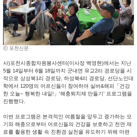
ⓒ 포천신문
사)포천시종합자원봉사센터(이사장 백영현)에서는 지난
5월 14일부터 6월 18일까지 군내면 유교2리 경로당을 시
작으로 상성북1리 경로당, 하성북4리 경로당, 선단노인대
학에서 120명의 어르신들이 참여하여 실버&해피「건강
한 오늘~ 행복한 내일!」‘해충퇴치제 만들기’ 프로그램을
진행했다.
이번 프로그램은 본격적인 여름철을 앞두고 증가하는 모
기와 해충으로부터 어르신들의 건강을 보호하고 천연 재
료를 활용한 생활 속 친환경 실천을 유도하기 위해 마련