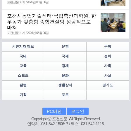
포천신문 기자 / 2026년 08월 06일
포천시농업기술센터·국립축산과학원, 한
우농가 맞춤형 종합컨설팅 성공적으로
마쳐
포천신문 기자 / 2026년 08월 06일
시민기자 제보
문학
문학
국내
국제
정치
교육
경제
사회
스포츠
문화
사설
칼럼
생활상식
경기도
기획
포토
PC버전
로그인
Copyright ⓒ 포천신문.
A
ll Rights Reserved
연락처 : 031-542-1506~7 / 팩스 : 031-542-1115