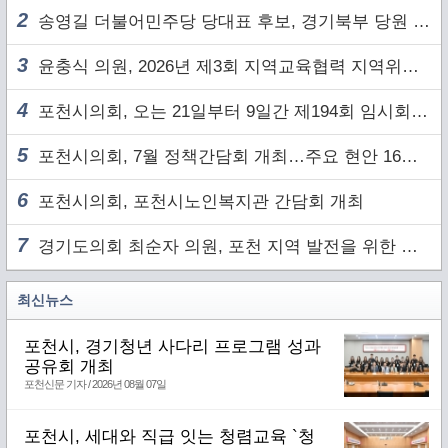
2
송영길 더불어민주당 당대표 후보, 경기북부 당원 및 2030 세대와 ‘소통 행보’
3
윤충식 의원, 2026년 제3회 지역교육협력 지역위원회 주재
4
포천시의회, 오는 21일부터 9일간 제194회 임시회 개회
5
포천시의회, 7월 정책간담회 개최…주요 현안 16건 점검
6
포천시의회, 포천시노인복지관 간담회 개최
7
경기도의회 최순자 의원, 포천 지역 발전을 위한 정담회 개최
최신뉴스
포천시, 경기청년 사다리 프로그램 성과
공유회 개최
포천신문 기자 / 2026년 08월 07일
포천시, 세대와 직급 잇는 청렴교육 `청