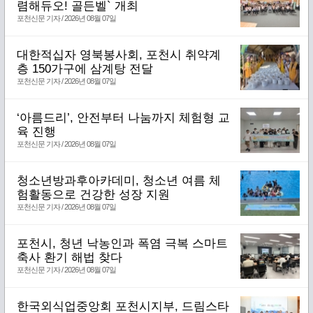
렴해듀오! 골든벨` 개최
포천신문 기자 / 2026년 08월 07일
대한적십자 영북봉사회, 포천시 취약계
층 150가구에 삼계탕 전달
포천신문 기자 / 2026년 08월 07일
‘아름드리’, 안전부터 나눔까지 체험형 교
육 진행
포천신문 기자 / 2026년 08월 07일
청소년방과후아카데미, 청소년 여름 체
험활동으로 건강한 성장 지원
포천신문 기자 / 2026년 08월 07일
포천시, 청년 낙농인과 폭염 극복 스마트
축사 환기 해법 찾다
포천신문 기자 / 2026년 08월 07일
한국외식업중앙회 포천시지부, 드림스타