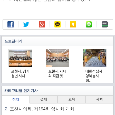
포토갤러리
포천시, 경기
포천시, 세대
대한적십자
청년 사다..
와 직급 잇..
영북봉사
회,..
카테고리별 인기기사
경제
교육
사회
정치
1
포천시의회, 제194회 임시회 개회