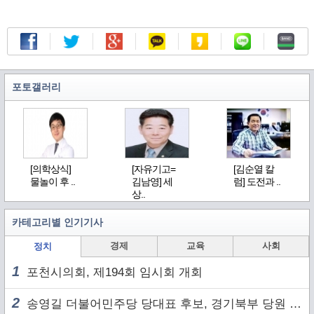
포토갤러리
[의학상식]
[자유기고=
[김순열 칼
물놀이 후 ..
김남영] 세
럼] 도전과 ..
상..
카테고리별 인기기사
경제
교육
사회
정치
1
포천시의회, 제194회 임시회 개회
2
송영길 더불어민주당 당대표 후보, 경기북부 당원 및 2030 세대와 ‘소통 행보’