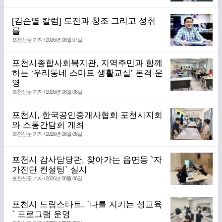
[김순열 칼럼] 도전과 창조 그리고 성취
를
포천신문 기자 / 2026년 08월 07일
포천시종합사회복지관, 지역주민과 함께
하는 ‘우리동네 스마트 생활교실’ 본격 운
영
포천신문 기자 / 2026년 08월 06일
포천시, 한국공인중개사협회 포천시지회
와 소통간담회 개최
포천신문 기자 / 2026년 08월 06일
포천시 감사담당관, 찾아가는 읍면동 `자
가진단 컨설팅` 실시
포천신문 기자 / 2026년 08월 06일
포천시 드림스타트, `나를 지키는 성교육
` 프로그램 운영