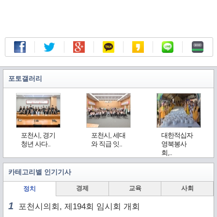
포토갤러리
포천시, 경기
포천시, 세대
대한적십자
청년 사다..
와 직급 잇..
영북봉사
회,..
카테고리별 인기기사
경제
교육
사회
정치
1
포천시의회, 제194회 임시회 개회