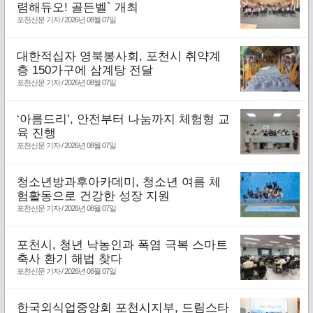
렴해듀오! 골든벨` 개최
포천신문 기자 / 2026년 08월 07일
대한적십자 영북봉사회, 포천시 취약계
층 150가구에 삼계탕 전달
포천신문 기자 / 2026년 08월 07일
‘아름드리’, 안전부터 나눔까지 체험형 교
육 진행
포천신문 기자 / 2026년 08월 07일
청소년방과후아카데미, 청소년 여름 체
험활동으로 건강한 성장 지원
포천신문 기자 / 2026년 08월 07일
포천시, 청년 낙농인과 폭염 극복 스마트
축사 환기 해법 찾다
포천신문 기자 / 2026년 08월 07일
한국외식업중앙회 포천시지부, 드림스타