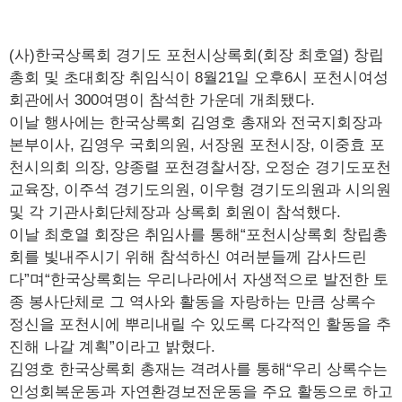
(사)한국상록회 경기도 포천시상록회(회장 최호열) 창립
총회 및 초대회장 취임식이 8월21일 오후6시 포천시여성
회관에서 300여명이 참석한 가운데 개최됐다.
이날 행사에는 한국상록회 김영호 총재와 전국지회장과
본부이사, 김영우 국회의원, 서장원 포천시장, 이중효 포
천시의회 의장, 양종렬 포천경찰서장, 오정순 경기도포천
교육장, 이주석 경기도의원, 이우형 경기도의원과 시의원
및 각 기관사회단체장과 상록회 회원이 참석했다.
이날 최호열 회장은 취임사를 통해“포천시상록회 창립총
회를 빛내주시기 위해 참석하신 여러분들께 감사드린
다”며“한국상록회는 우리나라에서 자생적으로 발전한 토
종 봉사단체로 그 역사와 활동을 자랑하는 만큼 상록수
정신을 포천시에 뿌리내릴 수 있도록 다각적인 활동을 추
진해 나갈 계획”이라고 밝혔다.
김영호 한국상록회 총재는 격려사를 통해“우리 상록수는
인성회복운동과 자연환경보전운동을 주요 활동으로 하고