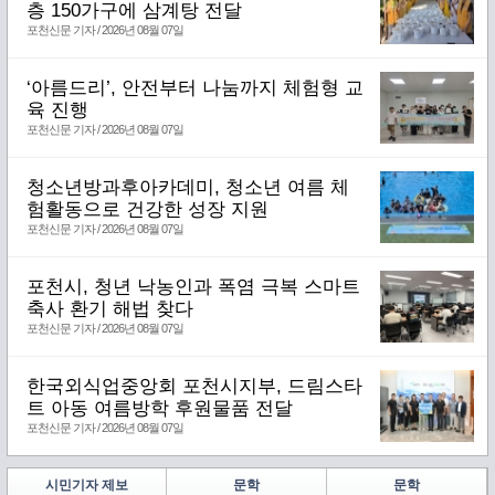
층 150가구에 삼계탕 전달
포천신문 기자 / 2026년 08월 07일
‘아름드리’, 안전부터 나눔까지 체험형 교
육 진행
포천신문 기자 / 2026년 08월 07일
청소년방과후아카데미, 청소년 여름 체
험활동으로 건강한 성장 지원
포천신문 기자 / 2026년 08월 07일
포천시, 청년 낙농인과 폭염 극복 스마트
축사 환기 해법 찾다
포천신문 기자 / 2026년 08월 07일
한국외식업중앙회 포천시지부, 드림스타
트 아동 여름방학 후원물품 전달
포천신문 기자 / 2026년 08월 07일
시민기자 제보
문학
문학