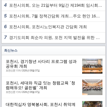
4
포천시의회, 오는 21일부터 9일간 제194회 임시회 개회
5
포천시의회, 7월 정책간담회 개최…주요 현안 16건 점검
6
포천시의회, 포천시노인복지관 간담회 개최
7
경기도의회 최순자 의원, 포천 지역 발전을 위한 정담회 개최
최신뉴스
포천시, 경기청년 사다리 프로그램 성과
공유회 개최
포천신문 기자 / 2026년 08월 07일
포천시, 세대와 직급 잇는 청렴교육 `청
렴해듀오! 골든벨` 개최
포천신문 기자 / 2026년 08월 07일
대한적십자 영북봉사회, 포천시 취약계