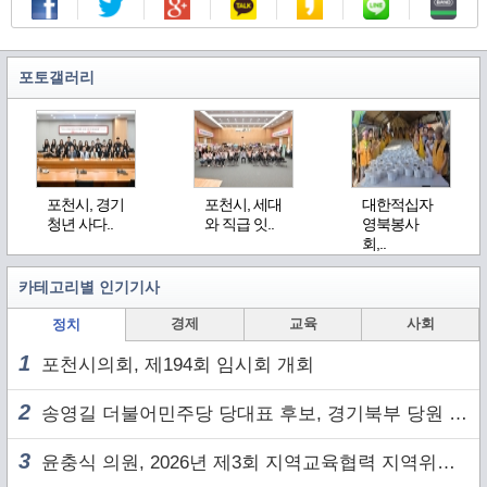
포토갤러리
포천시, 경기
포천시, 세대
대한적십자
청년 사다..
와 직급 잇..
영북봉사
회,..
카테고리별 인기기사
경제
교육
사회
정치
1
포천시의회, 제194회 임시회 개회
2
송영길 더불어민주당 당대표 후보, 경기북부 당원 및 2030 세대와 ‘소통 행보’
3
윤충식 의원, 2026년 제3회 지역교육협력 지역위원회 주재