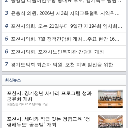
2
송영길 더불어민주당 당대표 후보, 경기북부 당원 및 2030 세대와 ‘소통 행보’
3
윤충식 의원, 2026년 제3회 지역교육협력 지역위원회 주재
4
포천시의회, 오는 21일부터 9일간 제194회 임시회 개회
5
포천시의회, 7월 정책간담회 개최…주요 현안 16건 점검
6
포천시의회, 포천시노인복지관 간담회 개최
7
경기도의회 최순자 의원, 포천 지역 발전을 위한 정담회 개최
최신뉴스
포천시, 경기청년 사다리 프로그램 성과
공유회 개최
포천신문 기자 / 2026년 08월 07일
포천시, 세대와 직급 잇는 청렴교육 `청
렴해듀오! 골든벨` 개최