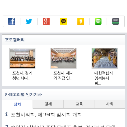
포토갤러리
포천시, 경기
포천시, 세대
대한적십자
청년 사다..
와 직급 잇..
영북봉사
회,..
카테고리별 인기기사
경제
교육
사회
정치
1
포천시의회, 제194회 임시회 개회