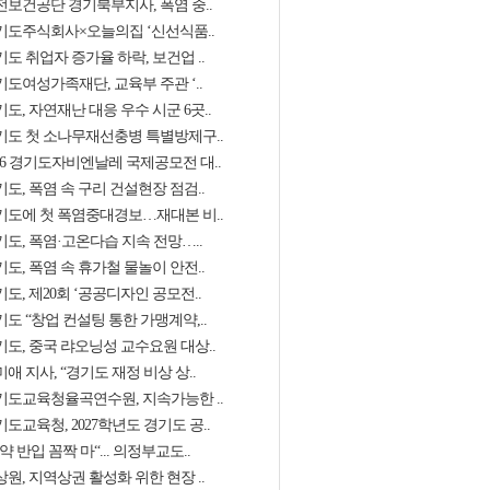
전보건공단 경기북부지사, 폭염 중..
기도주식회사×오늘의집 ‘신선식품..
도 취업자 증가율 하락, 보건업 ..
기도여성가족재단, 교육부 주관 ‘..
도, 자연재난 대응 우수 시군 6곳..
기도 첫 소나무재선충병 특별방제구..
026 경기도자비엔날레 국제공모전 대..
도, 폭염 속 구리 건설현장 점검..
기도에 첫 폭염중대경보…재대본 비..
기도, 폭염·고온다습 지속 전망…..
도, 폭염 속 휴가철 물놀이 안전..
도, 제20회 ‘공공디자인 공모전..
도 “창업 컨설팅 통한 가맹계약,..
기도, 중국 랴오닝성 교수요원 대상..
애 지사, “경기도 재정 비상 상..
기도교육청율곡연수원, 지속가능한 ..
도교육청, 2027학년도 경기도 공..
약 반입 꼼짝 마“... 의정부교도..
원, 지역상권 활성화 위한 현장 ..