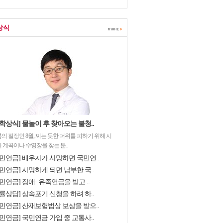
상식
학상식] 물놀이 후 찾아오는 불청..
의 절정인 8월, 찌는 듯한 더위를 피하기 위해 시
 계곡이나 수영장을 찾는 분..
국민연금] 배우자가 사망하면 국민연..
민연금] 사망하게 되면 납부한 국..
민연금] 장애· 유족연금을 받고 ..
률상담] 상속포기 신청을 하려 하..
국민연금] 산재보험법상 보상을 받으..
민연금] 국민연금 가입 중 교통사..