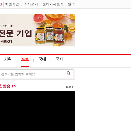
회원가입
기사쓰기
전체기사보기
원격
기획
포토
국내
국제
포천방송 TV