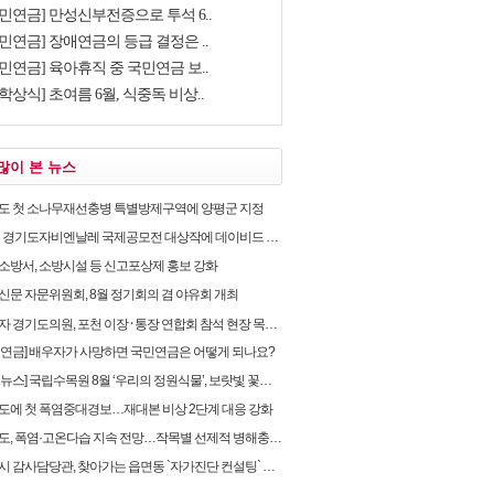
국민연금] 만성신부전증으로 투석 6..
민연금] 장애연금의 등급 결정은 ..
민연금] 육아휴직 중 국민연금 보..
학상식] 초여름 6월, 식중독 비상..
많이 본 뉴스
도 첫 소나무재선충병 특별방제구역에 양평군 지정
 경기도자비엔날레 국제공모전 대상작에 데이비드 라우어의 ‘펀치카드 하우스’ 선정
소방서, 소방시설 등 신고포상제 홍보 강화
신문 자문위원회, 8월 정기회의 겸 야유회 개최
 경기도의원, 포천 이장 ⸱ 통장 연합회 참석 현장 목소리 청취
민연금] 배우자가 사망하면 국민연금은 어떻게 되나요?
스] 국립수목원 8월 ‘우리의 정원식물’, 보랏빛 꽃과 향기가 매력적인 ‘층꽃나무’
도에 첫 폭염중대경보…재대본 비상 2단계 대응 강화
, 폭염·고온다습 지속 전망…작목별 선제적 병해충·재해 관리 필요
 감사담당관, 찾아가는 읍면동 `자가진단 컨설팅` 실시