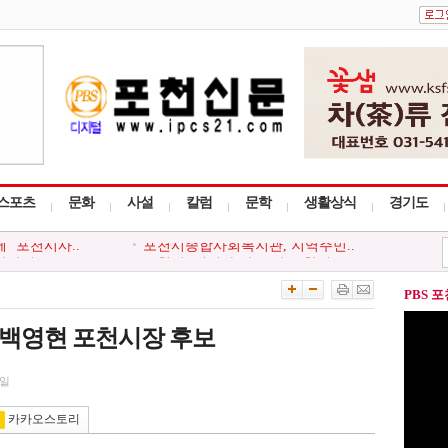
스포츠
문화
사설
칼럼
문학
생활상식
경기도
사다리 프로그..
포천시, 세대와 직급 잇는 청렴..
회, 포천시 ..
‘아름드리’, 안전부터 나눔까..
, 청소년 ..
포천시, 청년 낙농인과 폭염 극..
PBS 
천시지부, ..
포천동 유관 단체, 지역 주민 위..
 ‘포천시사..
포천시종합사회복지관, 지역주민..
 백영현 포천시장 후보
9일
카카오스토리