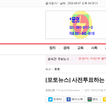
즐겨찾기+ 날짜 : 2026-08-07 오후 04:59:11
정치
경제
교육
사회
포천시, 경기청년 
대한적십자 영북봉사
청소년방과후아카데미
뉴스 >
포토
한국외식업중앙회 포
포천시, 시민과 함께
[포토뉴스] 사전투표하는
포천신문
기자 / ipcs21@hanmail.net
입력 : 2026년 05월 2
트위터
페이스북
밴드