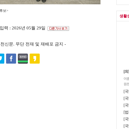
 후보>
생활
입력 : 2026년 05월 29일
s ⓒ포천신문. 무단 전재 및 재배포 금지 -
[의
여름
원한
[
[국
[국
[법
[
[국