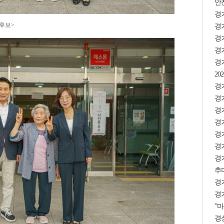
안
경
 후보>
경기
경
경기
경
2
경기
경
경
경기
경기
경기
경
추미
경
경기
”마
경상