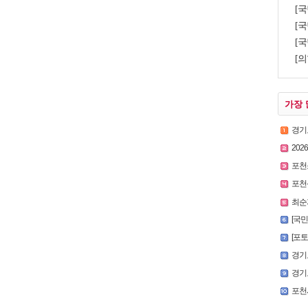
[
[국
[국
[의
가장 
경기
2026
포천
포천
최순자
[국
[포토뉴
경기
경기도
포천시