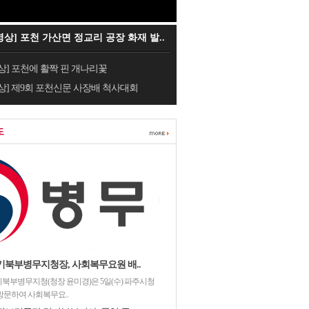
영상] 포천 가산면 정교리 공장 화재 발..
상] 포천에 활짝 핀 개나리꽃
상] 제9회 포천신문 사장배 척사대회
도
기북부병무지청장, 사회복무요원 배..
북부병무지청(청장 윤미경)은 5일(수) 파주시청
방문하여 사회복무요..