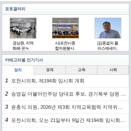
포토갤러리
경상원, 지역
사)포천시종
[김종걸의 플
화폐·온누..
합자원봉사..
러스에세이..
카테고리별 인기기사
경제
교육
사회
정치
1
포천시의회, 제194회 임시회 개회
2
송영길 더불어민주당 당대표 후보, 경기북부 당원 및 2030 세대와 ‘소통 행보’
3
윤충식 의원, 2026년 제3회 지역교육협력 지역위원회 주재
4
포천시의회, 오는 21일부터 9일간 제194회 임시회 개회