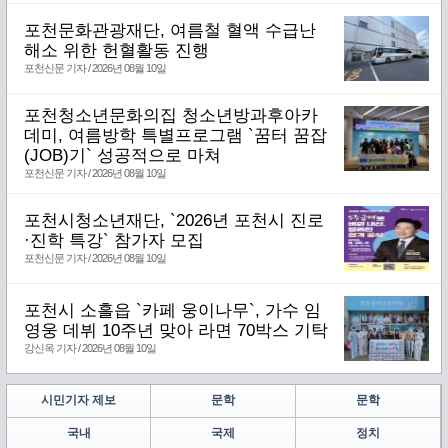
포천문화관광재단, 여름철 혈액 수급난
해소 위한 헌혈활동 진행
포천신문 기자 / 2026년 08월 10일
포천청소년문화의집 청소년방과후아카
데미, 여름방학 특별프로그램 `꿈터 꿈잡
(JOB)기` 성공적으로 마쳐
포천신문 기자 / 2026년 08월 10일
포천시청소년재단, `2026년 포천시 진로
·진학 특강` 참가자 모집
포천신문 기자 / 2026년 08월 10일
포천시 소흘읍 `카페 웅이나무`, 가수 임
영웅 데뷔 10주년 맞아 라면 70박스 기탁
강신옥 기자 / 2026년 08월 10일
시민기자 제보
문학
문학
국내
국제
정치