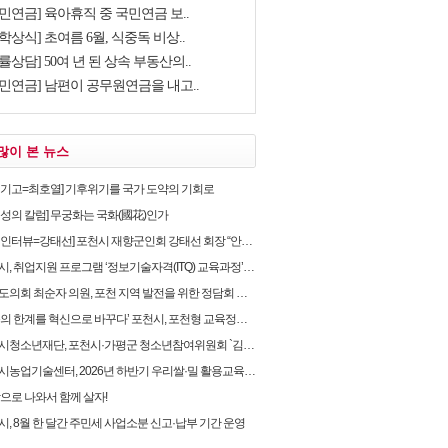
민연금] 육아휴직 중 국민연금 보..
학상식] 초여름 6월, 식중독 비상..
률상담] 50여 년 된 상속 부동산의..
국민연금] 남편이 공무원연금을 내고..
많이 본 뉴스
별기고=최호열] 기후위기를 국가 도약의 기회로
임성의 칼럼] 무궁화는 국화(國花)인가
뷰=강태선] 포천시 재향군인회 강태선 회장 “안보의식 확립과 지역사회 봉사로 신뢰받는 향군 만..
, 취업지원 프로그램 ‘정보기술자격(ITQ) 교육과정’ 운영
의회 최순자 의원, 포천 지역 발전을 위한 정담회 개최
 한계를 혁신으로 바꾸다’ 포천시, 포천형 교육정책 성과… 교육혁신선도지역 도전
소년재단, 포천시·가평군 청소년참여위원회 `김용태 국회의원과의 정책간담회` 개최
농업기술센터, 2026년 하반기 우리쌀·밀 활용교육 교육생 모집
밖으로 나와서 함께 살자!
시, 8월 한 달간 주민세 사업소분 신고·납부 기간 운영