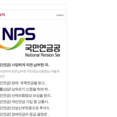
상식
민연금] 사망하게 되면 납부한 국..
 사망하게 되면 납부한 국민연금 보험료는 어떻게
요?
민연금] 장애· 유족연금을 받고 ..
률상담] 상속포기 신청을 하려 하..
국민연금] 산재보험법상 보상을 받으..
민연금] 국민연금 가입 중 교통사..
국민연금] 만성신부전증으로 투석 6..
민연금] 장애연금의 등급 결정은 ..