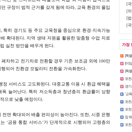
[국
던 규정이 법적 근거를 갖게 됨에 따라, 교육 환경의 몰입
[의
[법
[
, 특히 경기도 등 주요 교육청을 중심으로 환경·지속가능
2배 확대된다. 지역 생태 자원을 활용한 맞춤형 수업 자료
가장 
립 실천 방안을 배우게 된다.
[특
폐차하고 전기차로 전환할 경우 기존 보조금 외에 100만
[이
시행되어 친환경 모빌리티 전환을 가속화한다.
[특별인터
포천시
행정 서비스도 고도화된다. 대중교통 이용 시 환급 혜택을
경기도
 대폭 늘어난다. 특히 저소득층과 청년층의 환급률이 상향
‘교육의
적으로 낮출 예정이다.
포천시청
포천시
 전면 확대되어 배출 편의성이 높아진다. 또한, 시중 은행
집 
있는 ‘금융 통합 서비스’가 단계적으로 시행되어 고령층의
포천