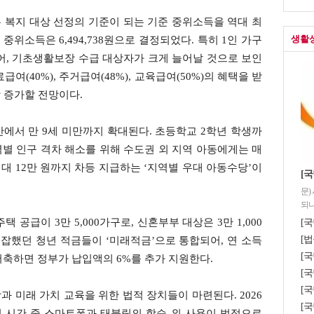
 복지 대상 선정의 기준이 되는 기준 중위소득을 역대 최
생활
준 중위소득은 6,494,738원으로 결정되었다. 특히 1인 가구
적용되어, 기초생활보장 수급 대상자가 크게 늘어날 것으로 보인
료급여(40%), 주거급여(48%), 교육급여(50%)의 혜택을 받
상 증가할 전망이다.
만에서 만 9세 미만까지 확대된다. 초등학교 2학년 학생까
지역별 인구 격차 해소를 위해 수도권 외 지역 아동에게는 매
 최대 12만 원까지 차등 지급하는 ‘지역별 우대 아동수당’이
[국
문)
되나
공급이 3만 5,000가구로, 신혼부부 대상은 3만 1,000
[국
[법
복잡했던 청년 적금들이 ‘미래적금’으로 통합되어, 연 소득
[
을 저축하면 정부가 납입액의 6%를 추가 지원한다.
[국
[
 미래 가치 교육을 위한 법적 장치들이 마련된다. 2026
[국
업 시간 중 스마트폰과 태블릿의 학습 외 사용이 법적으로