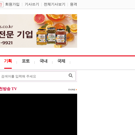
회원가입
기사쓰기
전체기사보기
원격
기획
포토
국내
국제
포천방송 TV