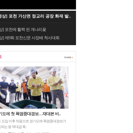
영상] 포천 가산면 정교리 공장 화재 발..
상] 포천에 활짝 핀 개나리꽃
상] 제9회 포천신문 사장배 척사대회
도
기도에 첫 폭염중대경보…재대본 비..
 도입 이후 처음으로 경기도에 폭염중대경보가
되는 등 역대급 폭..