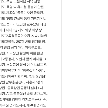
기도, 폭염·고온다습 지속 전망…..
도, 폭염 속 휴가철 물놀이 안전..
도, 제20회 ‘공공디자인 공모전..
도 “창업 컨설팅 통한 가맹계약,..
기도, 중국 랴오닝성 교수요원 대상..
애 지사, “경기도 재정 비상 상..
기도교육청율곡연수원, 지속가능한 ..
도교육청, 2027학년도 경기도 공..
약 반입 꼼짝 마“... 의정부교도..
원, 지역상권 활성화 위한 현장 ..
기교통공사, 도민과 함께 미래를 그..
원, 소상공인 경제 이슈 브리프 V..
기북부병무지청, ‘청렴실천다짐’ ..
기도사회복지협의회, `빌딩진영쌤`..
상원 남부총괄센터, 시흥서 ‘경기..
상원, ‘골목상권 공동체 실태조사..
원, AI로 공공혁신 속도 낸다…전..
르비아도 감탄한 경기교통공사 ‘똑..
규 전 경기도지사, 제20대 경기도..