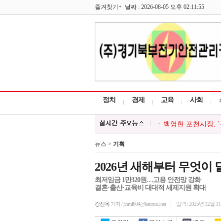
즐겨찾기+ 날짜 : 2026-08-05 오후 02:11:55
정치
경제
교육
사회
백영현 포천시장, `
포천시 청소년봉사
청년급식봉사단, 소
뉴스 >
기획
포천소방서, 소방시
포천시, 여름철 물
2026년 새해부터 무엇이
최저임금 1만320원…고용 안전망 강화
결혼·출산·교육비 대대적 세제지원 확대
강신옥
기자 / jinmi604@hanmail.net
입력 : 2025년 12월 3