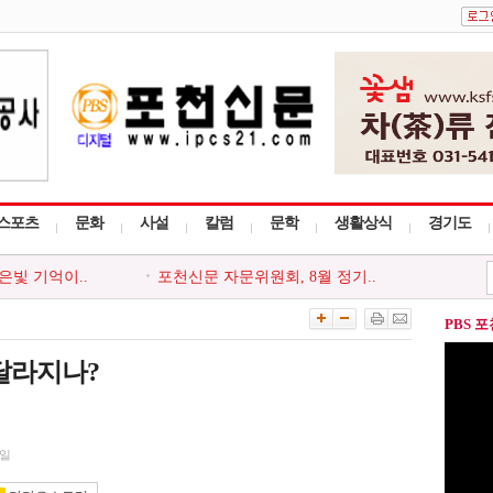
스포츠
문화
사설
칼럼
문학
생활상식
경기도
은빛 기억이..
포천신문 자문위원회, 8월 정기..
단과 함께하는..
포천소방서, 폭염 장기화 대응 ..
흘읍 경로당 ..
포천시 선단동 주민자치회, 어린..
PBS 
설 등 신고포..
포천시종합사회복지관, 2026 뭉..
놀이 안전사고..
포천시, 소상공인 온라인 마케팅..
 달라지나?
1일