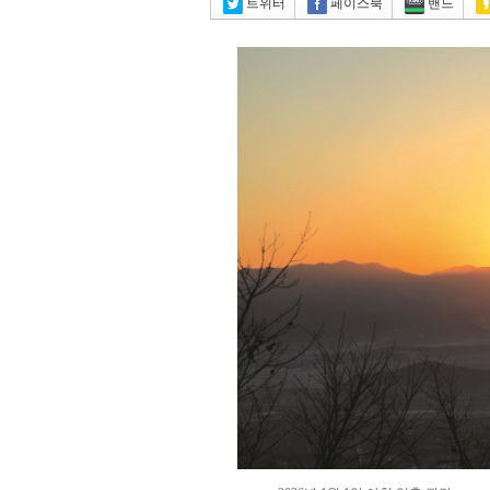
트위터
페이스북
밴드