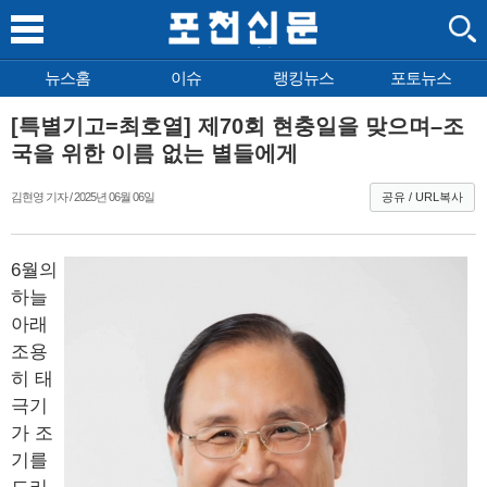
뉴스홈
이슈
랭킹뉴스
포토뉴스
[특별기고=최호열] 제70회 현충일을 맞으며–조
국을 위한 이름 없는 별들에게
김현영 기자 / 2025년 06월 06일
공유 / URL복사
6월의
하늘
아래
조용
히 태
극기
가 조
기를