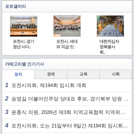
포토갤러리
포천시, 경기
포천시, 세대
대한적십자
청년 사다..
와 직급 잇..
영북봉사
회,..
카테고리별 인기기사
경제
교육
사회
정치
1
포천시의회, 제194회 임시회 개회
2
송영길 더불어민주당 당대표 후보, 경기북부 당원 및 2030 세대와 ‘소통 행보’
3
윤충식 의원, 2026년 제3회 지역교육협력 지역위원회 주재
4
포천시의회, 오는 21일부터 9일간 제194회 임시회 개회