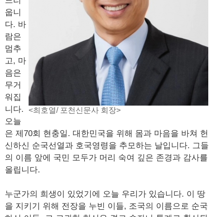
드리
웁니
다. 바
람은
멈추
고, 마
음은
무거
워집
니다.
<최호열/ 포천신문사 회장>
오늘
은 제70회 현충일. 대한민국을 위해 몸과 마음을 바쳐 헌
신하신 순국선열과 호국영령을 추모하는 날입니다. 그들
의 이름 앞에 국민 모두가 머리 숙여 깊은 존경과 감사를
올립니다.
누군가의 희생이 있었기에 오늘 우리가 있습니다. 이 땅
을 지키기 위해 전장을 누빈 이들, 조국의 이름으로 순국