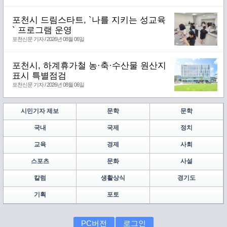
포천시 드림스타트, `나를 지키는 성교육
` 프로그램 운영
포천신문 기자 / 2026년 08월 06일
포천시, 하계휴가철 농·축·수산물 원산지
표시 특별점검
포천신문 기자 / 2026년 08월 06일
시민기자 제보
문학
문학
국내
국제
정치
교육
경제
사회
스포츠
문화
사설
칼럼
생활상식
경기도
기획
포토
PC버전
로그인