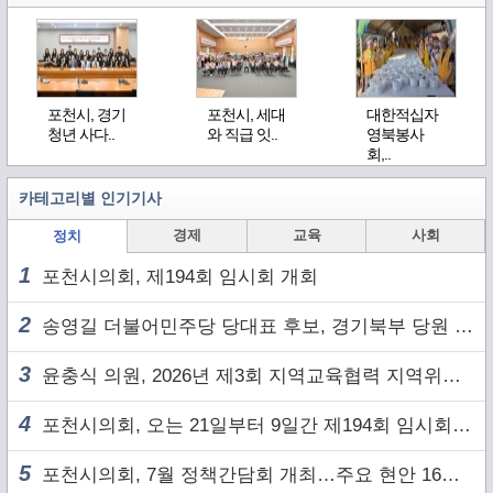
포천시, 경기
포천시, 세대
대한적십자
청년 사다..
와 직급 잇..
영북봉사
회,..
카테고리별 인기기사
경제
교육
사회
정치
1
포천시의회, 제194회 임시회 개회
2
송영길 더불어민주당 당대표 후보, 경기북부 당원 및 2030 세대와 ‘소통 행보’
3
윤충식 의원, 2026년 제3회 지역교육협력 지역위원회 주재
4
포천시의회, 오는 21일부터 9일간 제194회 임시회 개회
5
포천시의회, 7월 정책간담회 개최…주요 현안 16건 점검