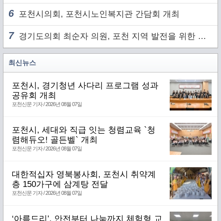
6
포천시의회, 포천시노인복지관 간담회 개최
7
경기도의회 최순자 의원, 포천 지역 발전을 위한 정담회 개최
최신뉴스
포천시, 경기청년 사다리 프로그램 성과
공유회 개최
포천신문 기자 / 2026년 08월 07일
포천시, 세대와 직급 잇는 청렴교육 `청
렴해듀오! 골든벨` 개최
포천신문 기자 / 2026년 08월 07일
대한적십자 영북봉사회, 포천시 취약계
층 150가구에 삼계탕 전달
포천신문 기자 / 2026년 08월 07일
‘아름드리’, 안전부터 나눔까지 체험형 교