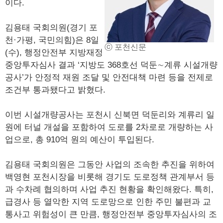
이다.
김용태 국회의원(경기 포
천·가평, 국민의힘)은 8일
ⓒ 포천신문
(수), 행정안전부 지방재정
중앙투자심사 결과 ‘지방도 368호선 덕둔∼계류 시설개량
공사’가 안정적 재원 조달 및 안전대책 마련 등을 전제로
조건부 통과됐다고 밝혔다.
이번 시설개량공사는 포천시 신북면 덕둔리와 계류리 일
원에 터널 개설을 포함하여 도로를 2차로로 개량하는 사
업으로, 총 910억 원의 예산이 투입된다.
김용태 국회의원은 그동안 사업의 조속한 추진을 위하여
백영현 포천시장을 비롯해 경기도 도로정책 관계부서 등
과 수차례 협의하며 사업 추진 현황을 확인해왔다. 특히,
급경사 등 열악한 지역 도로망으로 인한 주민 불편과 교
통사고 위험성이 큰 만큼, 행정안전부 중앙투자심사의 조