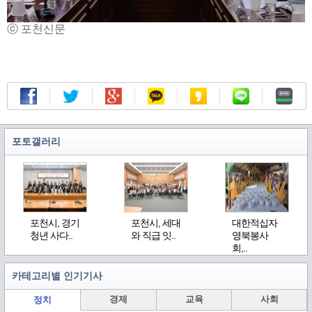
ⓒ 포천신문
포토갤러리
포천시, 경기
포천시, 세대
대한적십자
청년 사다..
와 직급 잇..
영북봉사
회,..
카테고리별 인기기사
경제
교육
사회
정치