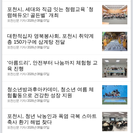
포천시, 세대와 직급 잇는 청렴교육 `청
렴해듀오! 골든벨` 개최
포천신문 기자 / 2026년 08월 07일
대한적십자 영북봉사회, 포천시 취약계
층 150가구에 삼계탕 전달
포천신문 기자 / 2026년 08월 07일
‘아름드리’, 안전부터 나눔까지 체험형 교
육 진행
포천신문 기자 / 2026년 08월 07일
청소년방과후아카데미, 청소년 여름 체
험활동으로 건강한 성장 지원
포천신문 기자 / 2026년 08월 07일
포천시, 청년 낙농인과 폭염 극복 스마트
축사 환기 해법 찾다
포천신문 기자 / 2026년 08월 07일