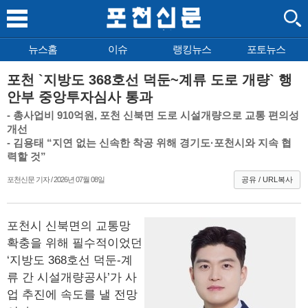
뉴스홈
이슈
랭킹뉴스
포토뉴스
포천 `지방도 368호선 덕둔~계류 도로 개량` 행
안부 중앙투자심사 통과
- 총사업비 910억원, 포천 신북면 도로 시설개량으로 교통 편의성
개선
- 김용태 “지연 없는 신속한 착공 위해 경기도·포천시와 지속 협
력할 것”
포천신문 기자 / 2026년 07월 08일
공유 / URL복사
포천시 신북면의 교통망
확충을 위해 필수적이었던
‘지방도 368호선 덕둔-계
류 간 시설개량공사’가 사
업 추진에 속도를 낼 전망