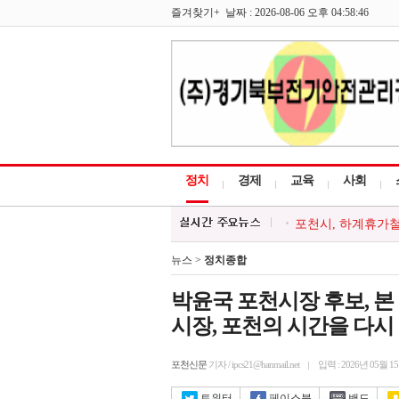
즐겨찾기+ 날짜 : 2026-08-06 오후 04:58:46
정치
경제
교육
사회
포천시, 하계휴가철 
최순자 경기도의원-
포천소방서, 소방시
뉴스 >
정치종합
포천시종합사회복지
포천시 감사담당관,
박윤국 포천시장 후보, 본
시장, 포천의 시간을 다시
포천신문
기자 / ipcs21@hanmail.net
입력 : 2026년 05월 1
트위터
페이스북
밴드