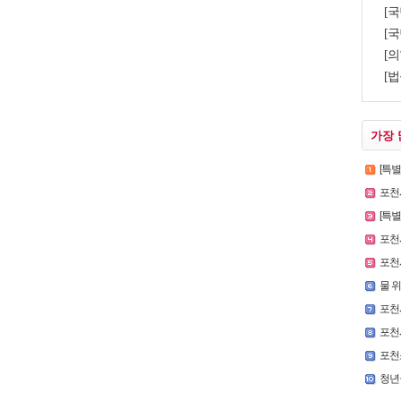
[국
[국
[의
[법
가장 
[특별인터
포천시
[특
포천시,
포천시
물 
포천
포천
포천
청년