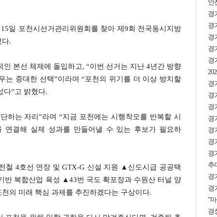
안
경
경기
 15일 포천시선거관리위원회를 찾아 제9회 전국동시지방
경
다.
경기
경
적인 본선 체제에 돌입하고, “이번 선거는 지난 4년간 방향
2
우는 중대한 선택”이라며 “포천의 위기를 더 이상 방치할
경기
섰다”고 밝혔다.
경
경
결단하는 자리”라며 “지금 포천에는 시행착오를 반복할 시
경기
를 연결해 실제 성과를 만들어낼 수 있는 후보가 필요하
경기
경기
경
추미
전철 4호선 연장 및 GTX-G 신설 지원 ▲신도시급 공공택
경
 기반 복합산업 육성 ▲43번 국도 확포장과 수원산 터널 양
경기
포천의 미래 핵심 과제를 추진하겠다는 구상이다.
”마
경상