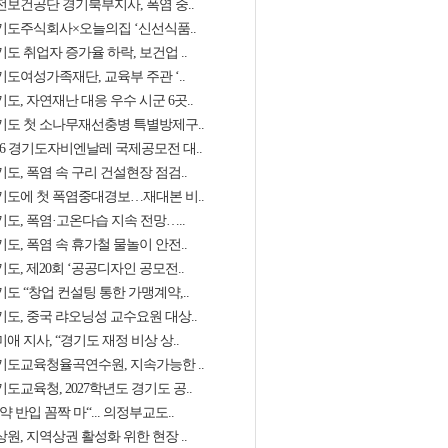
전보건공단 경기북부지사, 폭염 중..
기도주식회사×오늘의집 ‘신선식품..
도 취업자 증가율 하락, 보건업 ..
기도여성가족재단, 교육부 주관 ‘..
도, 자연재난 대응 우수 시군 6곳..
기도 첫 소나무재선충병 특별방제구..
026 경기도자비엔날레 국제공모전 대..
도, 폭염 속 구리 건설현장 점검..
기도에 첫 폭염중대경보…재대본 비..
기도, 폭염·고온다습 지속 전망…..
도, 폭염 속 휴가철 물놀이 안전..
도, 제20회 ‘공공디자인 공모전..
도 “창업 컨설팅 통한 가맹계약,..
기도, 중국 랴오닝성 교수요원 대상..
애 지사, “경기도 재정 비상 상..
기도교육청율곡연수원, 지속가능한 ..
도교육청, 2027학년도 경기도 공..
약 반입 꼼짝 마“... 의정부교도..
원, 지역상권 활성화 위한 현장 ..