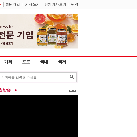
회원가입
기사쓰기
전체기사보기
원격
기획
포토
국내
국제
포천방송 TV