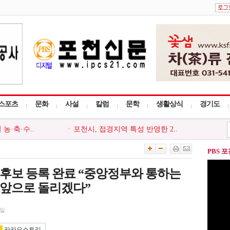
스포츠
문화
사설
칼럼
문학
생활상식
경기도
농·축·수..
포천시, 접경지역 특성 반영한 2..
포천시, 주요..
포천소방서, 여름철 화재예방 중..
설 등 신고포..
포천시종합사회복지관, 2026 뭉..
PBS 
관, 지역주민..
포천시, 한국공인중개사협회 포..
 찾아가는 읍..
포천시 드림스타트, `나를 지키..
 후보 등록 완료 “중앙정부와 통하는
 앞으로 돌리겠다”
5일
카카오스토리