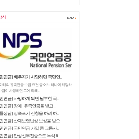
상식
국민연금] 배우자가 사망하면 국민연..
 아래의 유족연금 수급 요건 중 어느 하나에 해당하
사람이 사망하면 그에 의해 ..
민연금] 사망하게 되면 납부한 국..
민연금] 장애· 유족연금을 받고 ..
률상담] 상속포기 신청을 하려 하..
국민연금] 산재보험법상 보상을 받으..
민연금] 국민연금 가입 중 교통사..
국민연금] 만성신부전증으로 투석 6..