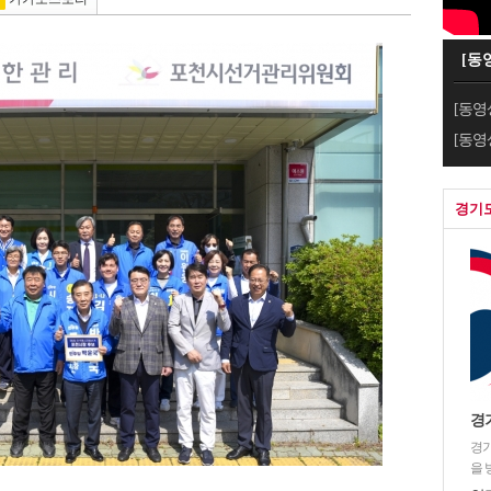
[동
[동영
[동영
경기
경
경기
을 