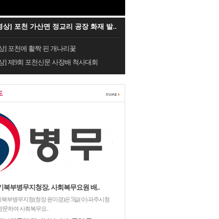
영상] 포천 가산면 정교리 공장 화재 발..
상] 포천에 활짝 핀 개나리꽃
상] 제9회 포천신문 사장배 척사대회
도
기북부병무지청장, 사회복무요원 배..
북부병무지청(청장 윤미경)은 5일(수) 파주시청
방문하여 사회복무요..