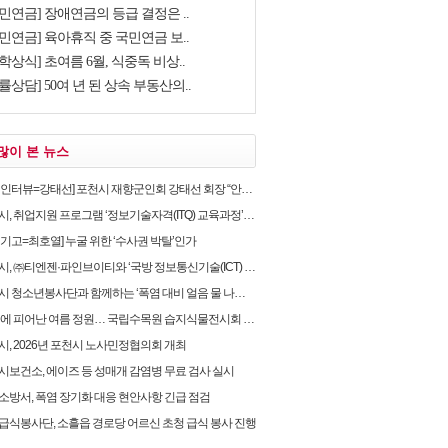
민연금] 장애연금의 등급 결정은 ..
민연금] 육아휴직 중 국민연금 보..
학상식] 초여름 6월, 식중독 비상..
률상담] 50여 년 된 상속 부동산의..
많이 본 뉴스
뷰=강태선] 포천시 재향군인회 강태선 회장 “안보의식 확립과 지역사회 봉사로 신뢰받는 향군 만..
, 취업지원 프로그램 ‘정보기술자격(ITQ) 교육과정’ 운영
별기고=최호열] 누굴 위한 ‘수사권 박탈’인가
 ㈜티엔젠·파인브이티와 ‘국방 정보통신기술(ICT) 융합보안’ 업무협약 체결
 청소년봉사단과 함께하는 ‘폭염 대비 얼음 물 나눔’ 캠페인 실시
위에 피어난 여름 정원… 국립수목원 습지식물전시회 개최
시, 2026년 포천시 노사민정협의회 개최
시보건소, 에이즈 등 성매개 감염병 무료 검사 실시
소방서, 폭염 장기화 대응 현안사항 긴급 점검
급식봉사단, 소흘읍 경로당 어르신 초청 급식 봉사 진행