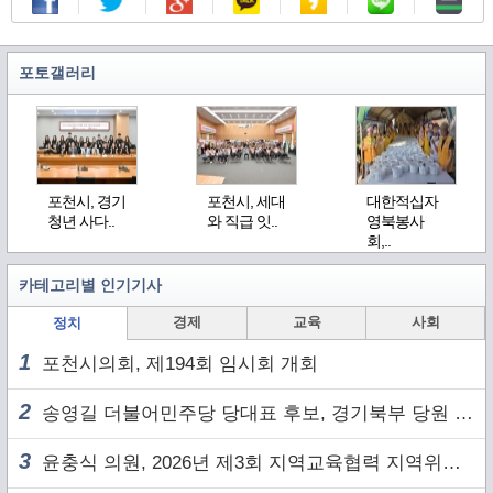
포토갤러리
포천시, 경기
포천시, 세대
대한적십자
청년 사다..
와 직급 잇..
영북봉사
회,..
카테고리별 인기기사
경제
교육
사회
정치
1
포천시의회, 제194회 임시회 개회
2
송영길 더불어민주당 당대표 후보, 경기북부 당원 및 2030 세대와 ‘소통 행보’
3
윤충식 의원, 2026년 제3회 지역교육협력 지역위원회 주재