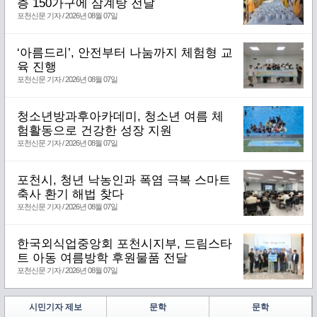
층 150가구에 삼계탕 전달
포천신문 기자 / 2026년 08월 07일
‘아름드리’, 안전부터 나눔까지 체험형 교
육 진행
포천신문 기자 / 2026년 08월 07일
청소년방과후아카데미, 청소년 여름 체
험활동으로 건강한 성장 지원
포천신문 기자 / 2026년 08월 07일
포천시, 청년 낙농인과 폭염 극복 스마트
축사 환기 해법 찾다
포천신문 기자 / 2026년 08월 07일
한국외식업중앙회 포천시지부, 드림스타
트 아동 여름방학 후원물품 전달
포천신문 기자 / 2026년 08월 07일
시민기자 제보
문학
문학