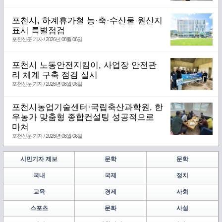
포천시, 하계휴가철 농·축·수산물 원산지
표시 특별점검
포천신문 기자 / 2026년 08월 06일
포천시 노동안전지킴이, 사업장 안전관
리 체계 구축 점검 실시
포천신문 기자 / 2026년 08월 06일
포천시농업기술센터·국립축산과학원, 한
우농가 맞춤형 종합컨설팅 성공적으로
마쳐
포천신문 기자 / 2026년 08월 06일
시민기자 제보
문학
문학
국내
국제
정치
교육
경제
사회
스포츠
문화
사설