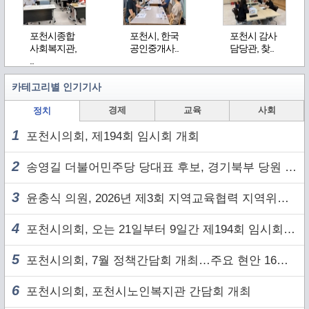
포천시종합
포천시, 한국
포천시 감사
사회복지관,
공인중개사..
담당관, 찾..
..
카테고리별 인기기사
경제
교육
사회
정치
1
포천시의회, 제194회 임시회 개회
2
송영길 더불어민주당 당대표 후보, 경기북부 당원 및 2030 세대와 ‘소통 행보’
3
윤충식 의원, 2026년 제3회 지역교육협력 지역위원회 주재
4
포천시의회, 오는 21일부터 9일간 제194회 임시회 개회
5
포천시의회, 7월 정책간담회 개최…주요 현안 16건 점검
6
포천시의회, 포천시노인복지관 간담회 개최