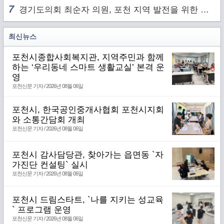
7
경기도의회 최순자 의원, 포천 지역 발전을 위한 정담회 개최
최신뉴스
포천시종합사회복지관, 지역주민과 함께
하는 ‘우리동네 스마트 생활교실’ 본격 운
영
포천신문 기자 / 2026년 08월 06일
포천시, 한국공인중개사협회 포천시지회
와 소통간담회 개최
포천신문 기자 / 2026년 08월 06일
포천시 감사담당관, 찾아가는 읍면동 `자
가진단 컨설팅` 실시
포천신문 기자 / 2026년 08월 06일
포천시 드림스타트, `나를 지키는 성교육
` 프로그램 운영
포천신문 기자 / 2026년 08월 06일