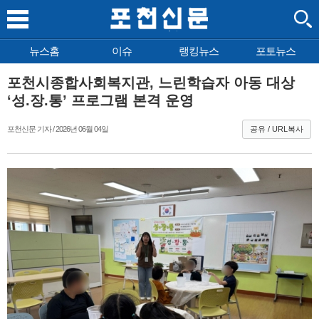
뉴스홈
이슈
랭킹뉴스
포토뉴스
포천시종합사회복지관, 느린학습자 아동 대상
‘성.장.통’ 프로그램 본격 운영
포천신문 기자 / 2026년 06월 04일
공유 / URL복사