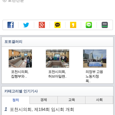
ⓒ 포천신문
포토갤러리
포천시의회,
포천시의회,
의정부 고용
집행부와 ..
허브아일랜..
노동지청
폭..
카테고리별 인기기사
경제
교육
사회
정치
1
포천시의회, 제194회 임시회 개회