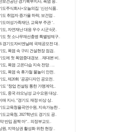
전보건공단 경기북부지사, 폭염 중..
기도주식회사×오늘의집 ‘신선식품..
도 취업자 증가율 하락, 보건업 ..
기도여성가족재단, 교육부 주관 ‘..
도, 자연재난 대응 우수 시군 6곳..
기도 첫 소나무재선충병 특별방제구..
026 경기도자비엔날레 국제공모전 대..
도, 폭염 속 구리 건설현장 점검..
기도에 첫 폭염중대경보…재대본 비..
기도, 폭염·고온다습 지속 전망…..
도, 폭염 속 휴가철 물놀이 안전..
도, 제20회 ‘공공디자인 공모전..
도 “창업 컨설팅 통한 가맹계약,..
기도, 중국 랴오닝성 교수요원 대상..
애 지사, “경기도 재정 비상 상..
기도교육청율곡연수원, 지속가능한 ..
도교육청, 2027학년도 경기도 공..
약 반입 꼼짝 마“... 의정부교도..
원, 지역상권 활성화 위한 현장 ..