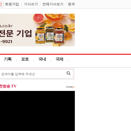
회원가입
기사쓰기
전체기사보기
원격
기획
포토
국내
국제
포천방송 TV