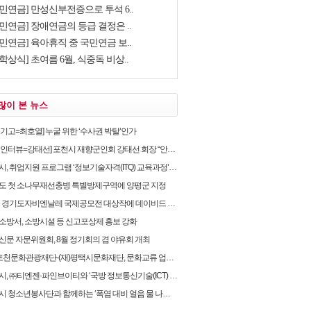
국민연금] 만성신부전증으로 투석 6..
민연금] 장애연금의 등급 결정은 ..
민연금] 육아휴직 중 국민연금 보..
학상식] 초여름 6월, 식중독 비상..
많이 본 뉴스
별기고=최호열] 누굴 위한 ‘수사권 박탈’인가
뷰=강태선] 포천시 재향군인회 강태선 회장 “안보의식 확립과 지역사회 봉사로 신뢰받는 향군 만..
, 취업지원 프로그램 ‘정보기술자격(ITQ) 교육과정’ 운영
도 첫 소나무재선충병 특별방제구역에 양평군 지정
 경기도자비엔날레 국제공모전 대상작에 데이비드 라우어의 ‘펀치카드 하우스’ 선정
소방서, 소방시설 등 신고포상제 홍보 강화
신문 자문위원회, 8월 정기회의 겸 야유회 개최
포천문화관광재단-(재)평택시문화재단, 문화교류 업무협약 체결
 ㈜티엔젠·파인브이티와 ‘국방 정보통신기술(ICT) 융합보안’ 업무협약 체결
 청소년봉사단과 함께하는 ‘폭염 대비 얼음 물 나눔’ 캠페인 실시