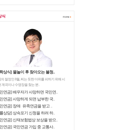
상식
학상식] 물놀이 후 찾아오는 불청..
의 절정인 8월, 찌는 듯한 더위를 피하기 위해 시
 계곡이나 수영장을 찾는 분..
국민연금] 배우자가 사망하면 국민연..
민연금] 사망하게 되면 납부한 국..
민연금] 장애· 유족연금을 받고 ..
률상담] 상속포기 신청을 하려 하..
국민연금] 산재보험법상 보상을 받으..
민연금] 국민연금 가입 중 교통사..