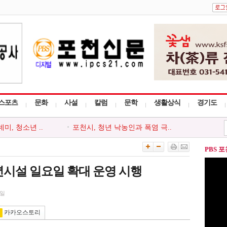
스포츠
문화
사설
칼럼
문학
생활상식
경기도
, 청소년 ..
포천시, 청년 낙농인과 폭염 극..
천시지부, ..
포천동 유관 단체, 지역 주민 위..
 ‘포천시사..
포천시종합사회복지관, 지역주민..
PBS 
사다리 프로그..
포천시, 세대와 직급 잇는 청렴..
회, 포천시 ..
‘아름드리’, 안전부터 나눔까..
시설 일요일 확대 운영 시행
8일
카카오스토리