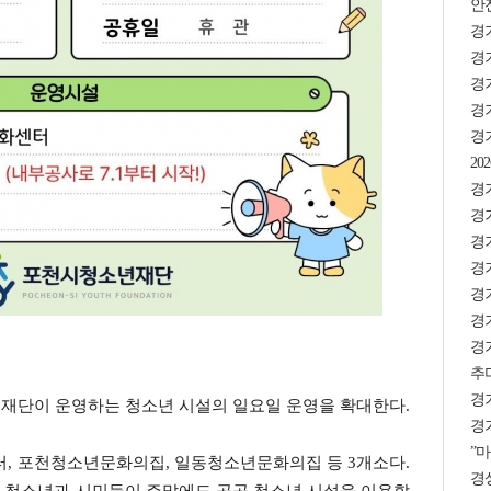
안
경
경기
경
경기
경
2
경기
경
경
경기
경기
경기
경
추미
경
 재단이 운영하는 청소년 시설의 일요일 운영을 확대한다.
경기
”마
, 포천청소년문화의집, 일동청소년문화의집 등 3개소다.
경상