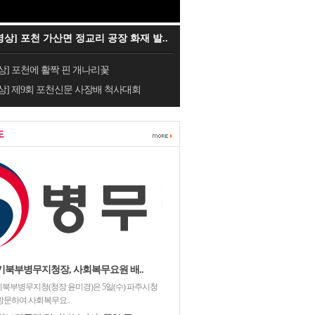
영상] 포천 가산면 정교리 공장 화재 발..
상] 포천에 활짝 핀 개나리꽃
상] 제9회 포천신문 사장배 척사대회
도
기북부병무지청장, 사회복무요원 배..
북부병무지청(청장 윤미경)은 5일(수) 파주시청
방문하여 사회복무요..