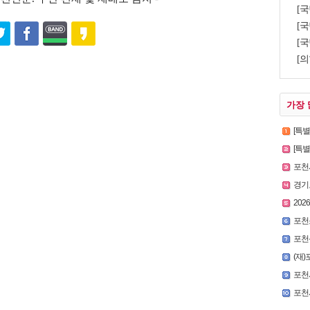
[
[국
[국
[의
가장 
[특
[특별인터
포천시
경기
2026
포천
포천
(재)
포천시,
포천시