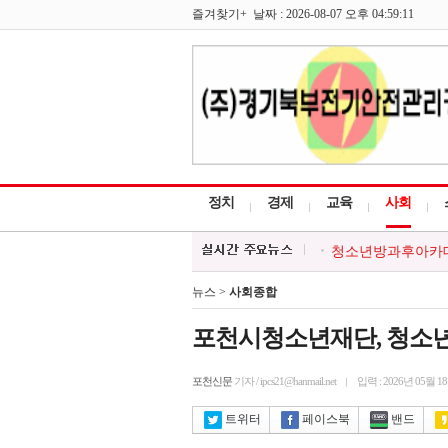
즐겨찾기+ 날짜 : 2026-08-07 오후 04:59:11
정치
경제
교육
사회
청소년방과후아카데미
한국외식업중앙회 포
포천시, 시민과 함께
뉴스 >
사회종합
포천시, 경기청년 
대한적십자 영북봉사
포천시청소년재단, 청소년
포천신문
기자 / ipcs21@hanmail.net
입력 : 2026년 05월 1
트위터
페이스북
밴드