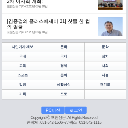
2차 이사회 개최!
포천신문 기자 / 2026년 08월 10일
[김종걸의 플러스에세이 31] 찻물 한 컵
의 얼굴
포천신문 기자 / 2026년 08월 10일
시민기자 제보
문학
문학
국내
국제
정치
교육
경제
사회
스포츠
문화
사설
칼럼
생활상식
경기도
기획
포토
PC버전
로그인
Copyright ⓒ 포천신문.
A
ll Rights Reserved
연락처 : 031-542-1506~7 / 팩스 : 031-542-1115