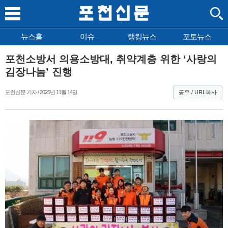
뉴스홈
이슈
랭킹뉴스
포토뉴스
포천소방서 의용소방대, 취약계층 위한 ‘사랑의
김장나눔’ 진행
포천신문 기자 / 2025년 11월 14일
공유 / URL복사