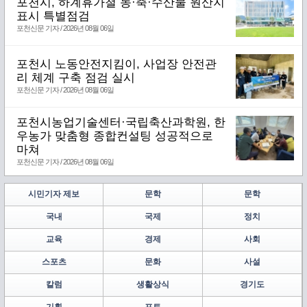
포천시, 하계휴가철 농·축·수산물 원산지
표시 특별점검
포천신문 기자 / 2026년 08월 06일
포천시 노동안전지킴이, 사업장 안전관
리 체계 구축 점검 실시
포천신문 기자 / 2026년 08월 06일
포천시농업기술센터·국립축산과학원, 한
우농가 맞춤형 종합컨설팅 성공적으로
마쳐
포천신문 기자 / 2026년 08월 06일
시민기자 제보
문학
문학
국내
국제
정치
교육
경제
사회
스포츠
문화
사설
칼럼
생활상식
경기도