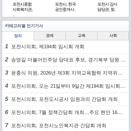
포천시종합
포천시, 한국
포천시 감사
사회복지관,
공인중개사..
담당관, 찾..
..
카테고리별 인기기사
경제
교육
사회
정치
1
포천시의회, 제194회 임시회 개회
2
송영길 더불어민주당 당대표 후보, 경기북부 당원 및 2030 세대와 ‘소통 행보’
3
윤충식 의원, 2026년 제3회 지역교육협력 지역위원회 주재
4
포천시의회, 오는 21일부터 9일간 제194회 임시회 개회
5
포천시의회, 포천도시공사 임원과의 간담회 개최
6
포천시의회, 7월 정책간담회 개최…주요 현안 16건 점검
7
포천시의회, 포천시노인복지관 간담회 개최