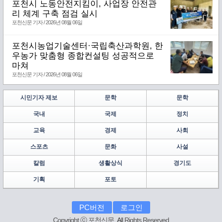
포천시 노동안전지킴이, 사업장 안전관
리 체계 구축 점검 실시
포천신문 기자 / 2026년 08월 06일
포천시농업기술센터·국립축산과학원, 한
우농가 맞춤형 종합컨설팅 성공적으로
마쳐
포천신문 기자 / 2026년 08월 06일
시민기자 제보
문학
문학
국내
국제
정치
교육
경제
사회
스포츠
문화
사설
칼럼
생활상식
경기도
기획
포토
PC버전
로그인
Copyright ⓒ 포천신문.
A
ll Rights Reserved