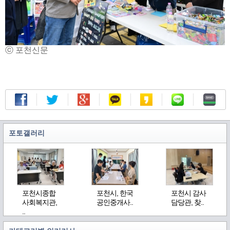
ⓒ 포천신문
포토갤러리
포천시종합
포천시, 한국
포천시 감사
사회복지관,
공인중개사..
담당관, 찾..
..