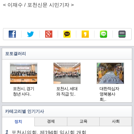
< 이재수 / 포천신문 시민기자 >
포토갤러리
포천시, 경기
포천시, 세대
대한적십자
청년 사다..
와 직급 잇..
영북봉사
회,..
카테고리별 인기기사
경제
교육
사회
정치
1
포천시의회, 제194회 임시회 개회