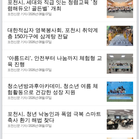
포천시, 세대와 직급 잇는 청렴교육 `청
렴해듀오! 골든벨` 개최
포천신문 기자 / 2026년 08월 07일
대한적십자 영북봉사회, 포천시 취약계
층 150가구에 삼계탕 전달
포천신문 기자 / 2026년 08월 07일
‘아름드리’, 안전부터 나눔까지 체험형 교
육 진행
포천신문 기자 / 2026년 08월 07일
청소년방과후아카데미, 청소년 여름 체
험활동으로 건강한 성장 지원
포천신문 기자 / 2026년 08월 07일
포천시, 청년 낙농인과 폭염 극복 스마트
축사 환기 해법 찾다
포천신문 기자 / 2026년 08월 07일