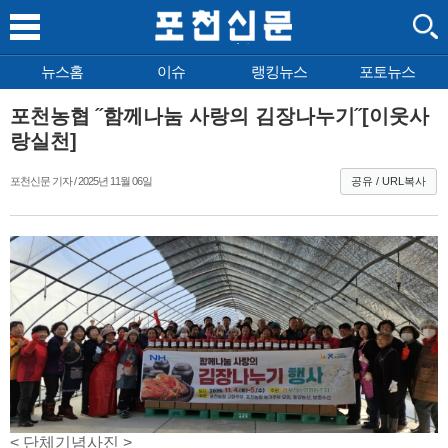
뉴스홈
이슈
랭킹뉴스
포토뉴스
포천농협 ˝함께나눔 사랑의 김장나누기˝[이웃사
랑실천]
포천신문 기자 / 2025년 11월 06일
공유 / URL복사
< 단체기념사진 >