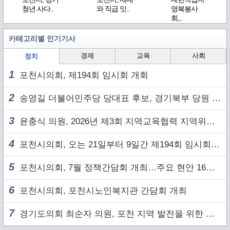
청년 사다..
와 직급 잇..
영북봉사
회,..
카테고리별 인기기사
경제
교육
사회
정치
1
포천시의회, 제194회 임시회 개회
2
송영길 더불어민주당 당대표 후보, 경기북부 당원 및 2030 세대와 ‘소통 행보’
3
윤충식 의원, 2026년 제3회 지역교육협력 지역위원회 주재
4
포천시의회, 오는 21일부터 9일간 제194회 임시회 개회
5
포천시의회, 7월 정책간담회 개최…주요 현안 16건 점검
6
포천시의회, 포천시노인복지관 간담회 개최
7
경기도의회 최순자 의원, 포천 지역 발전을 위한 정담회 개최