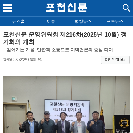
뉴스홈
이슈
랭킹뉴스
포토뉴스
포천신문 운영위원회 제216차(2025년 10월) 정
기회의 개최
– 깊어가는 가을, 단합과 소통으로 지역언론의 중심 다져
김현영 기자 / 2025년 10월 16일
공유 / URL복사