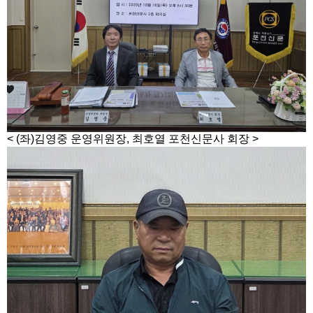
< (좌)김영중 운영위원장, 최호열 포천신문사 회장 >