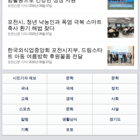
험활동으로 건강한 성장 지원
포천신문 기자 / 2026년 08월 07일
포천시, 청년 낙농인과 폭염 극복 스마트
축사 환기 해법 찾다
포천신문 기자 / 2026년 08월 07일
한국외식업중앙회 포천시지부, 드림스타
트 아동 여름방학 후원물품 전달
포천신문 기자 / 2026년 08월 07일
시민기자 제보
문학
문학
국내
국제
정치
교육
경제
사회
스포츠
문화
사설
칼럼
생활상식
경기도
기획
포토