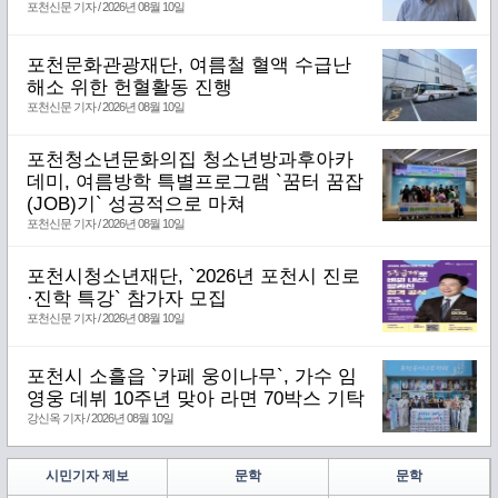
포천신문 기자 / 2026년 08월 10일
포천문화관광재단, 여름철 혈액 수급난
해소 위한 헌혈활동 진행
포천신문 기자 / 2026년 08월 10일
포천청소년문화의집 청소년방과후아카
데미, 여름방학 특별프로그램 `꿈터 꿈잡
(JOB)기` 성공적으로 마쳐
포천신문 기자 / 2026년 08월 10일
포천시청소년재단, `2026년 포천시 진로
·진학 특강` 참가자 모집
포천신문 기자 / 2026년 08월 10일
포천시 소흘읍 `카페 웅이나무`, 가수 임
영웅 데뷔 10주년 맞아 라면 70박스 기탁
강신옥 기자 / 2026년 08월 10일
시민기자 제보
문학
문학