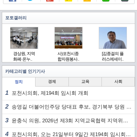
포토갤러리
경상원, 지역
사)포천시종
[김종걸의 플
화폐·온누..
합자원봉사..
러스에세이..
카테고리별 인기기사
경제
교육
사회
정치
1
포천시의회, 제194회 임시회 개회
2
송영길 더불어민주당 당대표 후보, 경기북부 당원 및 2030 세대와 ‘소통 행보’
3
윤충식 의원, 2026년 제3회 지역교육협력 지역위원회 주재
4
포천시의회, 오는 21일부터 9일간 제194회 임시회 개회