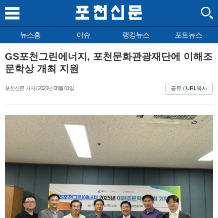
뉴스홈
이슈
랭킹뉴스
포토뉴스
GS포천그린에너지, 포천문화관광재단에 이해조
문학상 개최 지원
포천신문 기자 / 2025년 08월 01일
공유 / URL복사