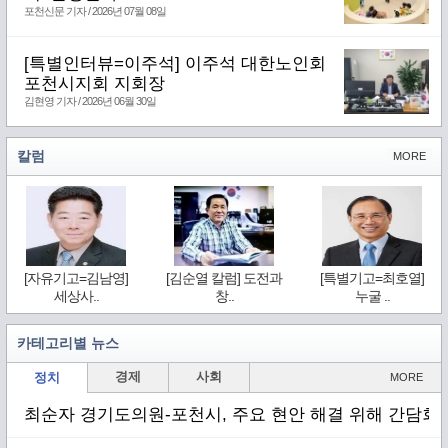
포천신문 기자 / 2026년 07월 08일
[특별인터뷰=이주석] 이주석 대한노인회
포천시지회 지회장
김현영 기자 / 2026년 06월 30일
칼럼
MORE
[자유기고=김남영]
[김순열 칼럼] 도전과
[특별기고=최호열]
세상사..
창..
누굴 ..
카테고리별 뉴스
경제
사회
정치
MORE
최순자 경기도의원-포천시, 주요 현안 해결 위해 간담회