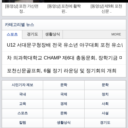
[동영상] 포천 가산면
[동영상] 포천에 활짝
[동영상] 제9회 포천
정..
핀..
신문 ..
카테고리별 뉴스
경기도
생활상식
스포츠
MORE
U12 서대문구청장배 전국 유소년 야구대회 포천 유소년 
차 의과학대학교 CHAMP 제6대 총동문회, 장학기금 마련
포천신문골프회, 6월 정기 라운딩 및 정기회의 개최
시민기자 제보
문학
문학
국내
국제
정치
교육
경제
사회
스포츠
문화
사설
칼럼
생활상식
경기도