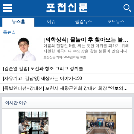
뉴스홈
이슈
랭킹뉴스
포토뉴스
톱뉴스
[의학상식] 물놀이 후 찾아오는 불청객, 급성 외이도염
여름의 절정인 8월, 찌는 듯한 더위를 피하기 위해
시원한 계곡이나 수영장을 찾는 분들이 많습니다.
시원한 물에 몸을 담그고 사랑하는 사람들과 즐거
포천신문 기자 / 2026년 08월 07일
운 시간을 보내는 것은 여름이라는 계절이 우리에
게 주는 큰 선물이지만, 달콤한 물놀이 이후에 예기
[김순열 칼럼] 도전과 창조 그리고 성취를
치 않은 귓속의 통증으로 이비인후과를 방문하시는
[자유기고=김남영] 세상사는 이야기-199
환자분들도 덩달아 증가합니다.
[특별인터뷰=강태선] 포천시 재향군인회 강태선 회장 “안보의식 확립과 지역사회 봉사로 신뢰받는 향군 만들터”
이시간 이슈