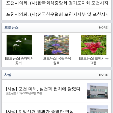
포천시의회, (사)한국외식중앙회 경기도지회 포천시지부
포천시의회, (사)전국한우협회 포천시지부 및 포천시낙
포토뉴스
MORE
[포토뉴스] 종자에서
[포토뉴스] 국립수목
[포토뉴스] 포천시 동
꽃까..
원 8..
교동..
사설
MORE
[사설] 포천 미래, 실천과 협치에 달렸다
포천신문 기자 / 2026년 07월 15일
[사설] 지방선거 결과가 증명한 민심