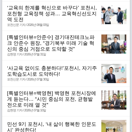
‘교육의 한계를 혁신으로 바꾸다’ 포천시,
포천형 교육정책 성과… 교육혁신선도지
역 도전
포천신문 기자 / 2026년 08월 03일
[특별인터뷰=안준수] 경기대진테크노파
크 안준수 원장, “경기북부 미래 기술 혁
신의 중심 거점으로 도약할 것”
김현영 기자 / 2026년 07월 31일
‘사교육 없이도 충분하다!’포천시, 자기주
도학습도시로 도약하다!
포천신문 기자 / 2026년 07월 30일
[특별인터뷰=백영현] 백영현 포천시장에
게 듣는다… “시민 중심의 포천, 균형발
전으로 미래 열 것”
김현영 기자 / 2026년 07월 10일
민선 9기 포천시, ‘내 삶이 행복한 인문도
시’ 완성한다!