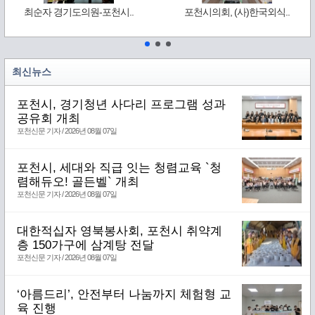
최순자 경기도의원-포천시..
포천시의회, (사)한국외식..
최신뉴스
포천시, 경기청년 사다리 프로그램 성과
공유회 개최
포천신문 기자 / 2026년 08월 07일
포천시, 세대와 직급 잇는 청렴교육 `청
렴해듀오! 골든벨` 개최
포천신문 기자 / 2026년 08월 07일
대한적십자 영북봉사회, 포천시 취약계
층 150가구에 삼계탕 전달
포천신문 기자 / 2026년 08월 07일
‘아름드리’, 안전부터 나눔까지 체험형 교
육 진행