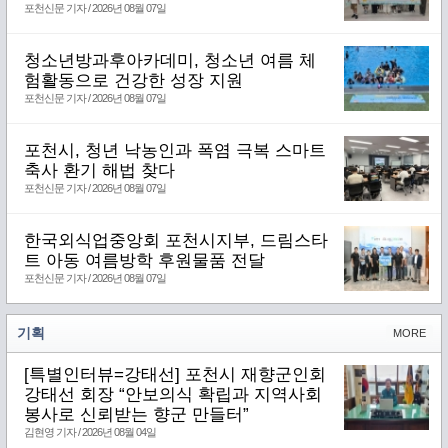
포천신문 기자 / 2026년 08월 07일
청소년방과후아카데미, 청소년 여름 체
험활동으로 건강한 성장 지원
포천신문 기자 / 2026년 08월 07일
포천시, 청년 낙농인과 폭염 극복 스마트
축사 환기 해법 찾다
포천신문 기자 / 2026년 08월 07일
한국외식업중앙회 포천시지부, 드림스타
트 아동 여름방학 후원물품 전달
포천신문 기자 / 2026년 08월 07일
기획
MORE
[특별인터뷰=강태선] 포천시 재향군인회
강태선 회장 “안보의식 확립과 지역사회
봉사로 신뢰받는 향군 만들터”
김현영 기자 / 2026년 08월 04일