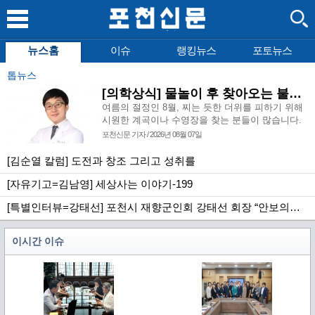
뉴스홈
이슈
랭킹뉴스
포토뉴스
톱뉴스
[의학상식] 물놀이 후 찾아오는 불청객, 급성 외이도염
여름의 절정인 8월, 찌는 듯한 더위를 피하기 위해
시원한 계곡이나 수영장을 찾는 분들이 많습니다.
시원한 물에 몸을 담그고 사랑하는 사람들과 즐거
포천신문 기자 / 2026년 08월 07일
운 시간을 보내는 것은 여름이라는 계절이 우리에
게 주는 큰 선물이지만, 달콤한 물놀이 이후에 예기
[김순열 칼럼] 도전과 창조 그리고 성취를
치 않은 귓속의 통증으로 이비인후과를 방문하시는
[자유기고=김남영] 세상사는 이야기-199
환자분들도 덩달아 증가합니다.
[특별인터뷰=강태선] 포천시 재향군인회 강태선 회장 “안보의식 확립과 지역사회 봉사로 신뢰받는 향군 만들터”
이시간 이슈