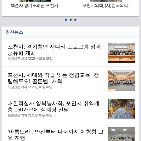
최순자 경기도의원-포천시..
포천시의회, (사)한국외식..
최신뉴스
포천시, 경기청년 사다리 프로그램 성과
공유회 개최
포천신문 기자 / 2026년 08월 07일
포천시, 세대와 직급 잇는 청렴교육 `청
렴해듀오! 골든벨` 개최
포천신문 기자 / 2026년 08월 07일
대한적십자 영북봉사회, 포천시 취약계
층 150가구에 삼계탕 전달
포천신문 기자 / 2026년 08월 07일
‘아름드리’, 안전부터 나눔까지 체험형 교
육 진행