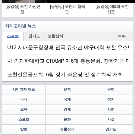
[동영상] 포천 가산면
[동영상] 포천에 활짝
[동영상] 제9회 포천
정..
핀..
신문 ..
카테고리별 뉴스
경기도
생활상식
스포츠
MORE
U12 서대문구청장배 전국 유소년 야구대회 포천 유소년 
차 의과학대학교 CHAMP 제6대 총동문회, 장학기금 마련
포천신문골프회, 6월 정기 라운딩 및 정기회의 개최
시민기자 제보
문학
문학
국내
국제
정치
교육
경제
사회
스포츠
문화
사설
칼럼
생활상식
경기도