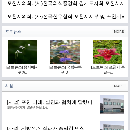
포천시의회, (사)한국외식중앙회 경기도지회 포천시지부
포천시의회, (사)전국한우협회 포천시지부 및 포천시낙
포토뉴스
MORE
[포토뉴스] 종자에서
[포토뉴스] 국립수목
[포토뉴스] 포천시 동
꽃까..
원 8..
교동..
사설
MORE
[사설] 포천 미래, 실천과 협치에 달렸다
포천신문 기자 / 2026년 07월 15일
[사설] 지방선거 결과가 증명한 민심