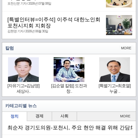
포천신문 기자 / 2026년 07월 08일
[특별인터뷰=이주석] 이주석 대한노인회
포천시지회 지회장
김현영 기자 / 2026년 06월 30일
칼럼
MORE
[자유기고=김남영]
[김순열 칼럼] 도전과
[특별기고=최호열]
세상사..
창..
누굴 ..
카테고리별 뉴스
경제
사회
정치
MORE
최순자 경기도의원-포천시, 주요 현안 해결 위해 간담회