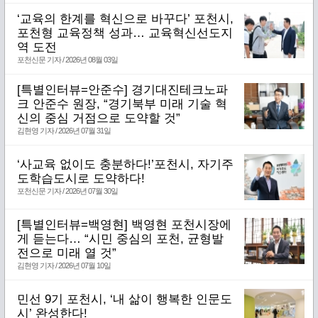
‘교육의 한계를 혁신으로 바꾸다’ 포천시,
포천형 교육정책 성과… 교육혁신선도지
역 도전
포천신문 기자 / 2026년 08월 03일
[특별인터뷰=안준수] 경기대진테크노파
크 안준수 원장, “경기북부 미래 기술 혁
신의 중심 거점으로 도약할 것”
김현영 기자 / 2026년 07월 31일
‘사교육 없이도 충분하다!’포천시, 자기주
도학습도시로 도약하다!
포천신문 기자 / 2026년 07월 30일
[특별인터뷰=백영현] 백영현 포천시장에
게 듣는다… “시민 중심의 포천, 균형발
전으로 미래 열 것”
김현영 기자 / 2026년 07월 10일
민선 9기 포천시, ‘내 삶이 행복한 인문도
시’ 완성한다!