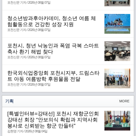
포천신문 기자 / 2026년 08월 07일
청소년방과후아카데미, 청소년 여름 체
험활동으로 건강한 성장 지원
포천신문 기자 / 2026년 08월 07일
포천시, 청년 낙농인과 폭염 극복 스마트
축사 환기 해법 찾다
포천신문 기자 / 2026년 08월 07일
한국외식업중앙회 포천시지부, 드림스타
트 아동 여름방학 후원물품 전달
포천신문 기자 / 2026년 08월 07일
기획
MORE
[특별인터뷰=강태선] 포천시 재향군인회
강태선 회장 “안보의식 확립과 지역사회
봉사로 신뢰받는 향군 만들터”
김현영 기자 / 2026년 08월 04일