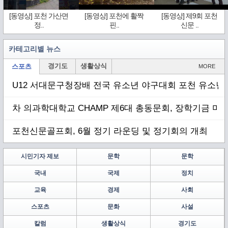
[동영상] 포천 가산면
[동영상] 포천에 활짝
[동영상] 제9회 포천
정..
핀..
신문 ..
카테고리별 뉴스
경기도
생활상식
스포츠
MORE
U12 서대문구청장배 전국 유소년 야구대회 포천 유소년 
차 의과학대학교 CHAMP 제6대 총동문회, 장학기금 마련
포천신문골프회, 6월 정기 라운딩 및 정기회의 개최
시민기자 제보
문학
문학
국내
국제
정치
교육
경제
사회
스포츠
문화
사설
칼럼
생활상식
경기도