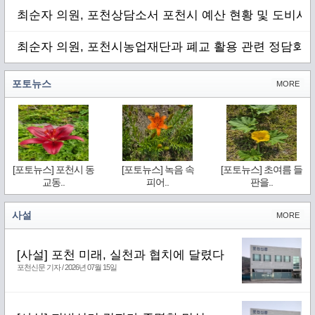
최순자 의원, 포천상담소서 포천시 예산 현황 및 도비사
최순자 의원, 포천시농업재단과 폐교 활용 관련 정담회 
포토뉴스
MORE
[포토뉴스] 포천시 동
[포토뉴스] 녹음 속
[포토뉴스] 초여름 들
교동..
피어..
판을..
사설
MORE
[사설] 포천 미래, 실천과 협치에 달렸다
포천신문 기자 / 2026년 07월 15일