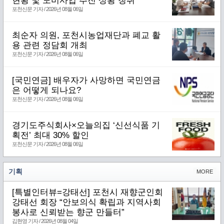
현황 및 도비사업 추진 상황 청취
포천신문 기자 / 2026년 08월 06일
최순자 의원, 포천시농업재단과 폐교 활
용 관련 정담회 개최
포천신문 기자 / 2026년 08월 06일
[국민연금] 배우자가 사망하면 국민연금
은 어떻게 되나요?
포천신문 기자 / 2026년 08월 06일
경기도주식회사×오늘의집 ‘신선식품 기
획전’ 최대 30% 할인
포천신문 기자 / 2026년 08월 06일
기획
MORE
[특별인터뷰=강태선] 포천시 재향군인회
강태선 회장 “안보의식 확립과 지역사회
봉사로 신뢰받는 향군 만들터”
김현영 기자 / 2026년 08월 04일