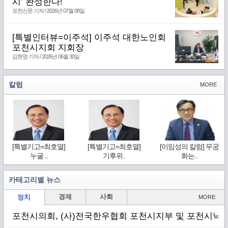
시’ 완성한다!
포천신문 기자 / 2026년 07월 08일
[특별인터뷰=이주석] 이주석 대한노인회
포천시지회 지회장
김현영 기자 / 2026년 06월 30일
칼럼
MORE
[특별기고=최호열]
[특별기고=최호열]
[이임성의 칼럼] 무궁
누굴 ..
기후위..
화는..
카테고리별 뉴스
경제
사회
정치
MORE
포천시의회, (사)전국한우협회 포천시지부 및 포천시낙