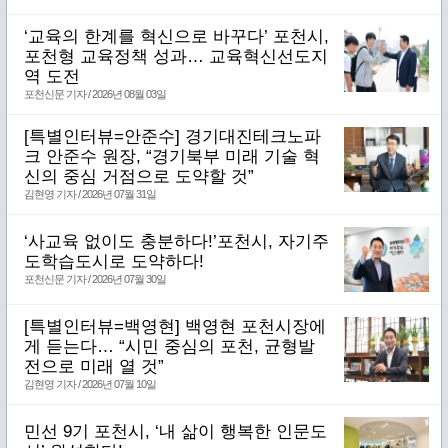
‘교육의 한계를 혁신으로 바꾸다’ 포천시,
포천형 교육정책 성과… 교육혁신선도지
역 도전
포천신문 기자 / 2026년 08월 03일
[특별인터뷰=안준수] 경기대진테크노파
크 안준수 원장, “경기북부 미래 기술 혁
신의 중심 거점으로 도약할 것”
김현영 기자 / 2026년 07월 31일
‘사교육 없이도 충분하다!’포천시, 자기주
도학습도시로 도약하다!
포천신문 기자 / 2026년 07월 30일
[특별인터뷰=백영현] 백영현 포천시장에
게 듣는다… “시민 중심의 포천, 균형발
전으로 미래 열 것”
김현영 기자 / 2026년 07월 10일
민선 9기 포천시, ‘내 삶이 행복한 인문도