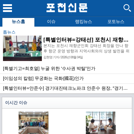
뉴스홈
이슈
랭킹뉴스
포토뉴스
톱뉴스
[특별인터뷰=강태선] 포천시 재향군인회 강태선 회장 “안보의식 확립과 지역사회 봉사로 신뢰받는 향군 만들터”
본지는 포천시 재향군인회 강태선 회장을 만나 향
후 향군 운영 방향과 지역사회와의 상생 발전을 위
한 미래 비전을 심도 있게 짚어보았다. 강태선 회장
김현영 기자 / 2026년 08월 04일
은 이번 특별 인터뷰를 통해 재향군인회의 시급한
당면 과제와 추진 전략을 명확히 제시하는 한편, 회
[특별기고=최호열] 누굴 위한 ‘수사권 박탈’인가
원 간 화합 도모와 안보의식 고취, 지역사회 봉사
[이임성의 칼럼] 무궁화는 국화(國花)인가
강화를 골자로 한 구체적인 운영 구상을 밝혔다. 아
울러 향후 포천시 재향군인회가 지역 안보의 든든
[특별인터뷰=안준수] 경기대진테크노파크 안준수 원장, “경기북부 미래 기술 혁신의 중심 거점으로 도약할 것”
한 버팀목이자 신뢰받는 안보단체로 도약하기 위해
나아가야 할 방향과 실천 과제에 대해 진솔하고 깊
이 있는 대화를 나누었다. 〈김현영 기자 인터뷰〉
이시간 이슈